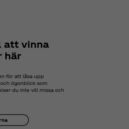
l att vinna
 här
 för att låsa upp
l och ögonblick som
lser du inte vill missa och
arna