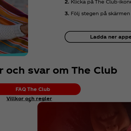
2.
Klicka på The Club-iko
3.
Följ stegen på skärmen 
Ladda ner app
or och svar om The Club
FAQ The Club
Villkor och regler