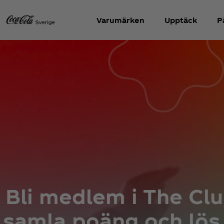
Varumärken
Upptäck
P
Bli medlem i The Clu
samla poäng och lös 