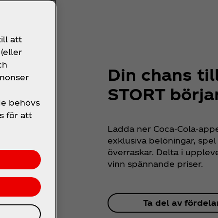
ll att
(eller
ch
Din chans til
nnonser
STORT börjar
 de behövs
s för att
Ladda ner Coca‑Cola-appen
exklusiva belöningar, spe
överraskar. Delta i uppleve
vinn spännande priser.
Ta del av fördel