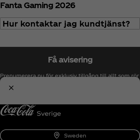
Fanta Gaming 2026
Hur kontaktar jag kundtjänst?
Få avisering
Prenumerera nu för exklusiv tillgång till allt som rör
Coca‑Cola!
Prenumerera
Sweden