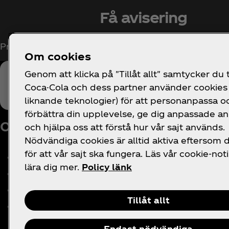
Få avisering
Prenumerera nu för exklusiv tillgång till allt som rö
Om cookies
Genom att klicka på "Tillåt allt" samtycker du ti
Coca-Cola och dess partner använder cookies 
liknande teknologier) för att personanpassa o
förbättra din upplevelse, ge dig anpassade a
Om oss
Behöver du hjälp?
J
och hjälpa oss att förstå hur vår sajt används.
Nödvändiga cookies är alltid aktiva eftersom
för att vår sajt ska fungera. Läs vår cookie-noti
Vårt företag
FAQ
lära dig mer.
Policy länk
Pressrum
Webbplatskarta
Historia
Kontakta oss
Tillåt allt
Karriär
Endast nödvändiga