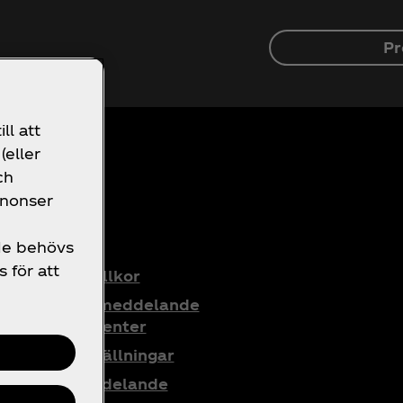
Pr
r Coca‑Cola!
ll att
(eller
ch
nnonser
uridik
 de behövs
s för att
Användarvillkor
Integritetsmeddelande
för konsumenter
Cookie-inställningar
Cookiemeddelande