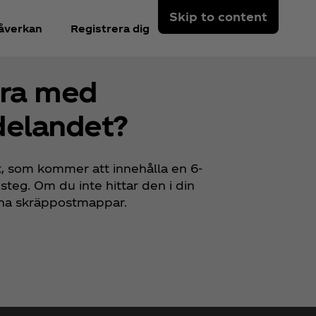
Skip to content
åverkan
Registrera dig
öra med
delandet?
t, som kommer att innehålla en 6-
 steg. Om du inte hittar den i din
 dina skräppostmappar.