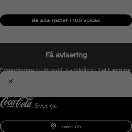
Se alla röster i 100 voices
Få avisering
Prenumerera nu för exklusiv tillgång till allt som rör
Coca‑Cola!
Prenumerera
Sweden