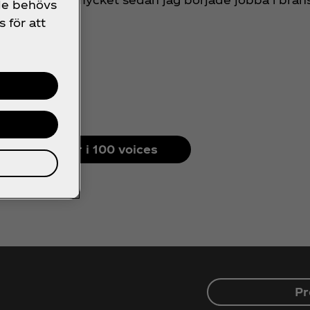
 de behövs
s för att
Se alla röster i 100 voices
Pr