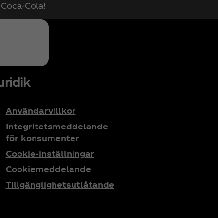
r Coca‑Cola!
uridik
Användarvillkor
Integritetsmeddelande
för konsumenter
Cookie-inställningar
Cookiemeddelande
Tillgänglighetsutlåtande