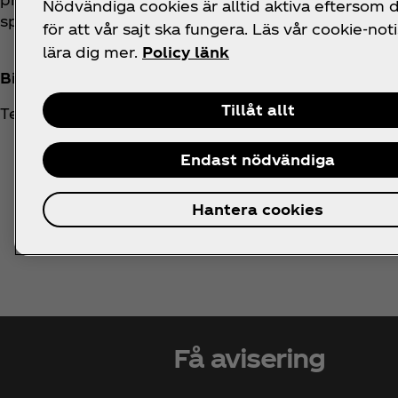
Nödvändiga cookies är alltid aktiva eftersom
spännande att se vad som händer framöver.
för att vår sajt ska fungera. Läs vår cookie-noti
lära dig mer.
Policy länk
Biljana Tadic
Tillåt allt
Teamledare, Produktion
Endast nödvändiga
Hantera cookies
Få avisering