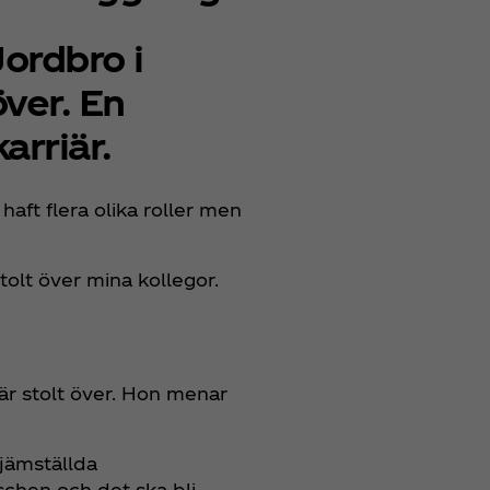
Jordbro i
ver. En
arriär.
aft flera olika roller men
stolt över mina kollegor.
är stolt över. Hon menar
 jämställda
schen och det ska bli