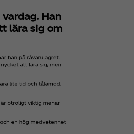
 vardag. Han
tt lära sig om
bar han på råvarulagret.
mycket att lära sig, men
ara lite tid och tålamod.
är otroligt viktig menar
ter och en hög medvetenhet