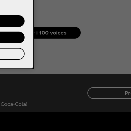
Se alla röster i 100 voices
Pr
r Coca‑Cola!