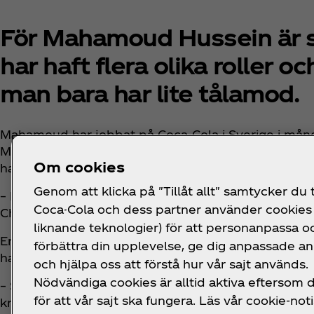
För Mahamoud Hussein är sä
har haft flera olika roller 
man bara har lite tålamod.
Mahamoud har jobbat på Coca‑Cola i Sverige i många 
Mahamoud berättar att när han precis var ny på jobbe
Om cookies
han tycker att det finns en bra inställning i teamet o
Genom att klicka på "Tillåt allt" samtycker du ti
– Ibland behöver man hjälp för att göra rätt och om 
Coca-Cola och dess partner använder cookies 
Cheferna lyssnar och det hela handlar om teamwo
liknande teknologier) för att personanpassa o
En av de saker som ingår i Mahamouds roll, och som 
förbättra din upplevelse, ge dig anpassade a
han, inte minst på lagret där man hanterar mycket 
och hjälpa oss att förstå hur vår sajt används.
Nödvändiga cookies är alltid aktiva eftersom
– Säkerheten här är hög och vi är försiktiga och nog
för att vår sajt ska fungera. Läs vår cookie-noti
kring säkerhetsarbetet, säger Mahamoud.