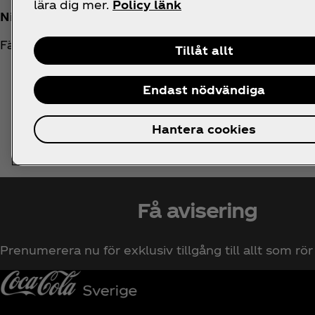
lära dig mer.
Policy länk
Niclas Backlund
Fältsäljare
Tillåt allt
Endast nödvändiga
Hantera cookies
Få avisering
Prenumerera nu för exklusiv tillgång till allt som rö