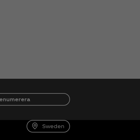
enumerera
Sweden