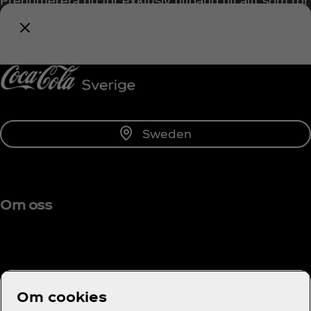
Prenumerera nu för exklusiv tillgång till allt som rör
Coca‑Cola!
Prenumerera
Sweden
Om oss
Behöver du hjälp?
Om cookies