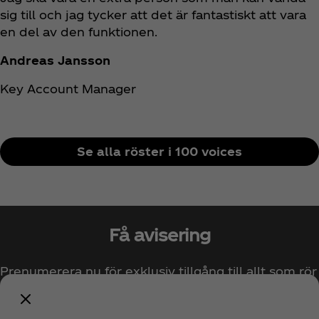
sig till och jag tycker att det är fantastiskt att vara
en del av den funktionen.
Andreas Jansson
Key Account Manager
Se alla röster i 100 voices
Få avisering
Prenumerera nu för exklusiv tillgång till allt som rör
Coca‑Cola!