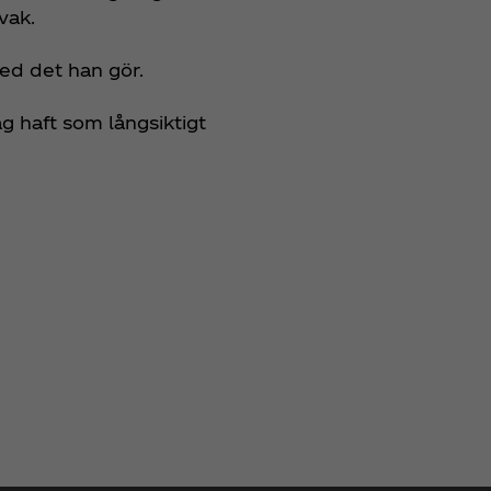
evak.
med det han gör.
g haft som långsiktigt