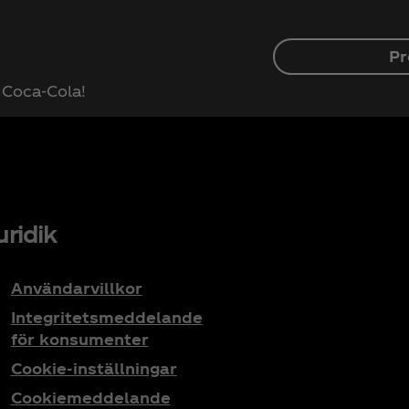
Pr
r Coca‑Cola!
uridik
Användarvillkor
Integritetsmeddelande
för konsumenter
Cookie-inställningar
Cookiemeddelande