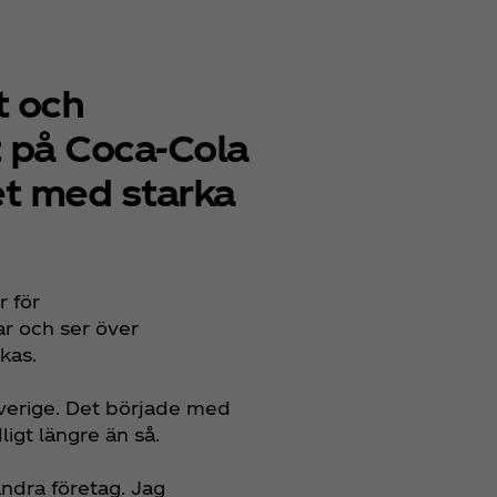
t och
t på Coca‑Cola
et med starka
r för
ar och ser över
ckas.
Sverige. Det började med
dligt längre än så.
andra företag. Jag