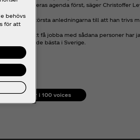
 och sätter deras agenda först, säger Christoffer L
 de behövs
m som de största anledningarna till att han trivs 
s för att
a människor. Att få jobba med sådana personer har ja
a med några av de bästa i Sverige.
Se alla röster i 100 voices