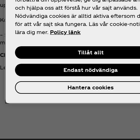
upplever att vi jobbar mer integrerat med kunderna
och hjälpa oss att förstå hur vår sajt används.
Nödvändiga cookies är alltid aktiva eftersom
Kollegorna och de många varumärkena lyfter han fra
för att vår sajt ska fungera. Läs vår cookie-noti
lära dig mer.
Policy länk
– Starka varumärken drar till sig drivna och kapabl
mål och det är en riktigt häftig känsla att få arbet
Tillåt allt
Christoffer Levak
Learning and Development
Endast nödvändiga
Hantera cookies