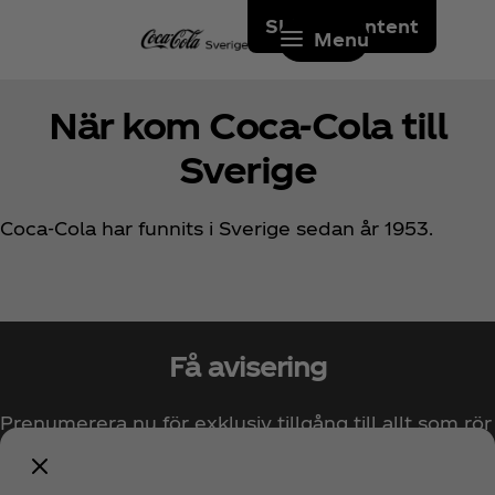
Skip to content
Menu
När kom Coca‑Cola till
Sverige
Coca‑Cola har funnits i Sverige sedan år 1953.
Få avisering
Prenumerera nu för exklusiv tillgång till allt som rör
Coca‑Cola!