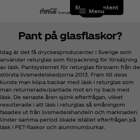
Skip to content
Menu
Pant på glasflaskor?
Idag är det få dryckesproducenter i Sverige som
använder returglas som förpackning för försäljning
av läsk. Pantsystemet för returglas försvann från de
största livsmedelskedjorna 2013. Fram till dess
kunde man köpa backar med läsk i returglas som
man returnerade/pantade mot en ny back med
läsk. De senaste åren sjönk efterfrågan, vilket
resulterade i att läsk i returglas så småningom
fasades ut från livsmedelshandeln och marknaden.
Under samma period ökade istället efterfrågan på
läsk i PET-flaskor och aluminiumburkar.