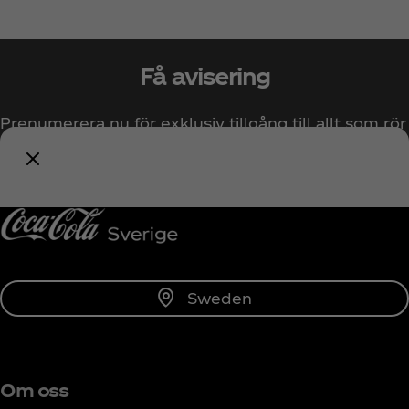
Få avisering
Prenumerera nu för exklusiv tillgång till allt som rör
Coca‑Cola!
Prenumerera
Sweden
Om oss