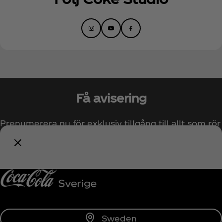
Få avisering
Prenumerera nu för exklusiv tillgång till allt som rör
Coca‑Cola!
Prenumerera
Sweden