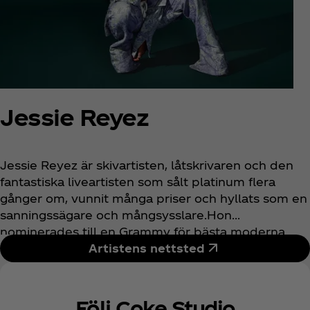
Jessie Reyez
Jessie Reyez är skivartisten, låtskrivaren och den
fantastiska liveartisten som sålt platinum flera
gånger om, vunnit många priser och hyllats som en
sanningssägare och mångsysslare.Hon
nominerades till en Grammy för bästa moderna
urban-album för sin andra EP och har vunnit fem
Artistens nettsted
Juno Awards för årets R&B/soul-inspelning, bästa
video och bästa nya artist samt årets moderna
R&B-inspelning medYESSIE.
Följ Coke Studio