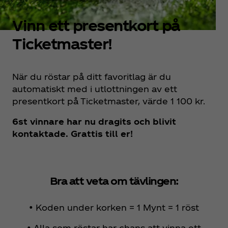
Vinn ett presentkort på
Ticketmaster!
När du röstar på ditt favoritlag är du
automatiskt med i utlottningen av ett
presentkort på Ticketmaster, värde 1 100 kr.
6st vinnare har nu dragits och blivit
kontaktade. Grattis till er!
Bra att veta om tävlingen:
• Koden under korken = 1 Mynt = 1 röst
• Alla som röstar har chans att vinna ett