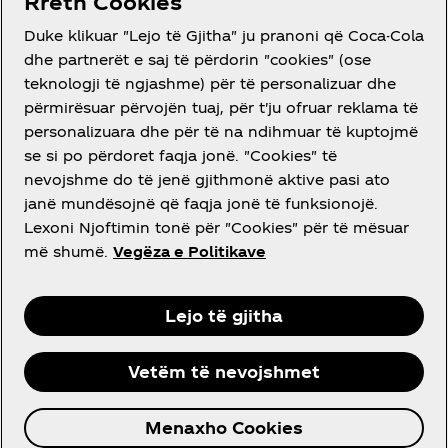
Rreth Cookies
Duke klikuar "Lejo të Gjitha" ju pranoni që Coca-Cola
dhe partnerët e saj të përdorin "cookies" (ose
teknologji të ngjashme) për të personalizuar dhe
përmirësuar përvojën tuaj, për t'ju ofruar reklama të
DO NDIHMË?
personalizuara dhe për të na ndihmuar të kuptojmë
se si po përdoret faqja jonë. "Cookies" të
nevojshme do të jenë gjithmonë aktive pasi ato
janë mundësojnë që faqja jonë të funksionojë.
Lexoni Njoftimin tonë për "Cookies" për të mësuar
LIGJORE
më shumë.
Vegëza e Politikave
Lejo të gjitha
Facebook
Instagram
Youtube
Vetëm të nevojshmet
© 2026 The Coca‑Cola Company. Të gjitha të
Menaxho Cookies
drejtat të rezervuara.