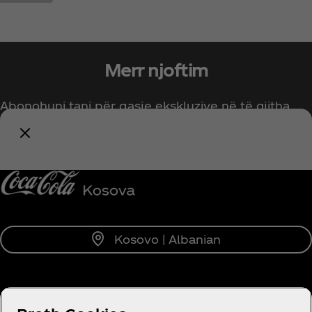
Merr njoftim
Abonohuni tani për qasje ekskluzive në të gjitha
gjërat Coca‑Cola!
Njofto më
Kosovo | Albanian
RRETH NESH