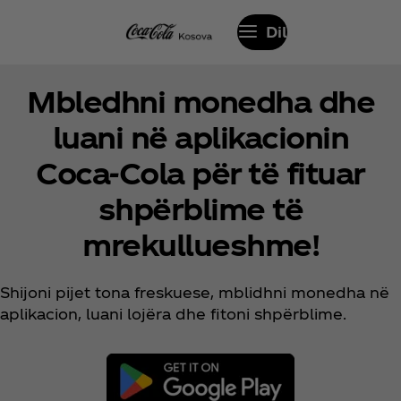
Dil
Mbledhni monedha dhe
luani në aplikacionin
Coca‑Cola për të fituar
shpërblime të
mrekullueshme!
Shijoni pijet tona freskuese, mblidhni monedha në
aplikacion, luani lojëra dhe fitoni shpërblime.