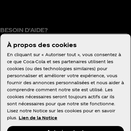
BESOIN D'AIDE?
À propos des cookies
En cliquant sur « Autoriser tout », vous consentez à
Conditions d’utilisation
ce que Coca-Cola et ses partenaires utilisent les
cookies (ou des technologies similaires) pour
Concurrence
personnaliser et améliorer votre expérience, vous
Avis de confidentialité des consommateurs
fournir des annonces personnalisées et nous aider à
Paramétrage des cookies
comprendre comment notre site est utilisé. Les
cookies nécessaires seront toujours actifs car ils
Avis relatif aux cookies
sont nécessaires pour que notre site fonctionne.
Politique d'accessibilité
Lisez notre Notice sur les cookies pour en savoir
plus.
Lien de la Notice