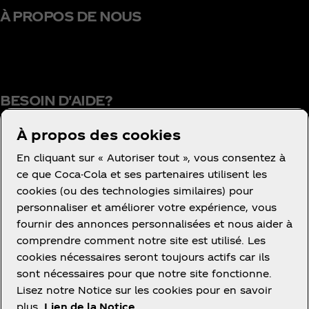
À PROPOS DE NOUS
BESOIN D'AIDE?
À propos des cookies
En cliquant sur « Autoriser tout », vous consentez à
Conditions d’utilisation
ce que Coca-Cola et ses partenaires utilisent les
cookies (ou des technologies similaires) pour
Concurrence
personnaliser et améliorer votre expérience, vous
Avis de confidentialité des consommateurs
fournir des annonces personnalisées et nous aider à
Paramétrage des cookies
comprendre comment notre site est utilisé. Les
cookies nécessaires seront toujours actifs car ils
Avis relatif aux cookies
sont nécessaires pour que notre site fonctionne.
Politique d'accessibilité
Lisez notre Notice sur les cookies pour en savoir
plus.
Lien de la Notice