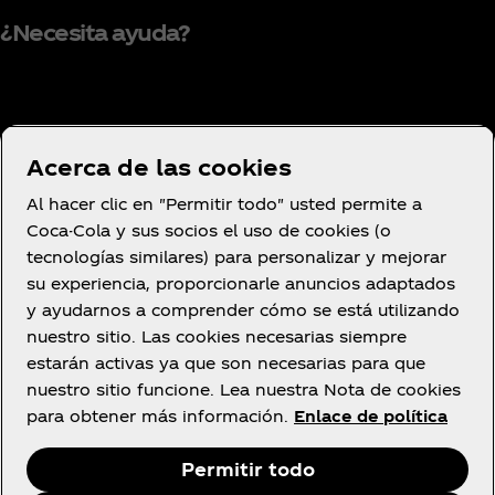
¿Necesita ayuda?
Condiciones de uso
Acerca de las cookies
Aviso de privacidad del consumidor
Al hacer clic en "Permitir todo" usted permite a
Configuración de cookies
Coca-Cola y sus socios el uso de cookies (o
Aviso de cookies
tecnologías similares) para personalizar y mejorar
su experiencia, proporcionarle anuncios adaptados
Declaración de Accesibilidad
y ayudarnos a comprender cómo se está utilizando
nuestro sitio. Las cookies necesarias siempre
estarán activas ya que son necesarias para que
nuestro sitio funcione. Lea nuestra Nota de cookies
Facebook
YouTube
Instagram
para obtener más información.
Enlace de política
Permitir todo