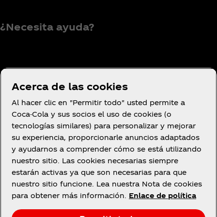
¿Necesita ayuda?
Condiciones de uso
Acerca de las cookies
Aviso de privacidad del consumidor
Al hacer clic en "Permitir todo" usted permite a
Configuración de cookies
Coca-Cola y sus socios el uso de cookies (o
Aviso de cookies
tecnologías similares) para personalizar y mejorar
su experiencia, proporcionarle anuncios adaptados
Declaración de Accesibilidad
y ayudarnos a comprender cómo se está utilizando
nuestro sitio. Las cookies necesarias siempre
estarán activas ya que son necesarias para que
nuestro sitio funcione. Lea nuestra Nota de cookies
Facebook
YouTube
Instagram
para obtener más información.
Enlace de política