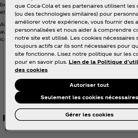
bruns. Pour créer le père Noël Coca‑Cola, Sundblom 
que Coca-Cola et ses partenaires utilisent les
et de ses amis, donnant vie à cette incarnation chale
(ou des technologies similaires) pour personna
améliorer votre expérience, vous fournir des
Ainsi, si vous vous demandez qui a inventé le père N
personnalisées et nous aider à comprendre
avant Coca‑Cola. Mais c’est grâce au père Noël de
notre site est utilisé. Les cookies nécessaires 
iconique que nous connaissons aujourd’hui s’est im
toujours actifs car ils sont nécessaires pour q
site fonctionne. Lisez notre politique sur les c
pour en savoir plus.
Lien de la Politique d’uti
des cookies
Autoriser tout
Seulement les cookies nécessaire
Gérer les cookies
Pour votre santé, évitez de man