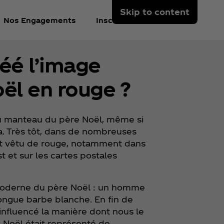
Skip to content
Nos Engagements
Inscrivez-vous
réé l’image
ël en rouge ?
u manteau du père Noël, même si
ola. Très tôt, dans de nombreuses
voit vêtu de rouge, notamment dans
t et sur les cartes postales
 moderne du père Noël : un homme
ongue barbe blanche. En fin de
influencé la manière dont nous le
e Noël était représenté de