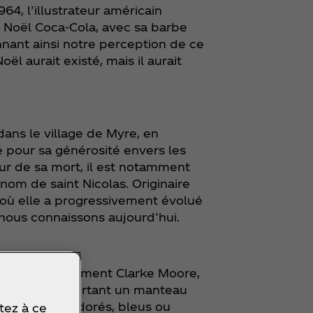
964, l’illustrateur américain
Noël Coca‑Cola, avec sa barbe
nnant ainsi notre perception de ce
l aurait existé, mais il aurait
dans le village de Myre, en
 pour sa générosité envers les
ur de sa mort, il est notamment
om de saint Nicolas. Originaire
, où elle a progressivement évolué
nous connaissons aujourd’hui.
icholas de Clement Clarke Moore,
écrit comme portant un manteau
des manteaux dorés, bleus ou
tez à ce