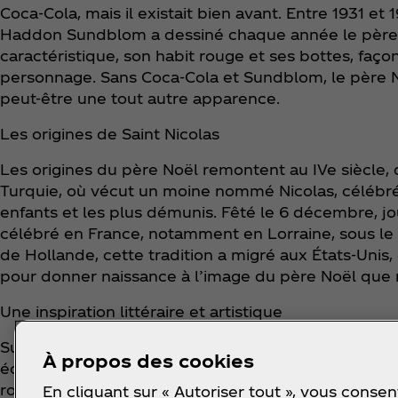
Coca‑Cola, mais il existait bien avant. Entre 1931 et 1
Haddon Sundblom a dessiné chaque année le père 
caractéristique, son habit rouge et ses bottes, faço
personnage. Sans Coca‑Cola et Sundblom, le père Noë
peut-être une tout autre apparence.
Les origines de Saint Nicolas
Les origines du père Noël remontent au IVe siècle, 
Turquie, où vécut un moine nommé Nicolas, célébré
enfants et les plus démunis. Fêté le 6 décembre, jo
célébré en France, notamment en Lorraine, sous le n
de Hollande, cette tradition a migré aux États-Unis
pour donner naissance à l’image du père Noël que 
Une inspiration littéraire et artistique
Sundblom s’est inspiré du poème A Visit from St. N
À propos des cookies
écrit en 1822, dans lequel le père Noël est déjà d
rouge. Auparavant, il apparaissait aussi bien avec 
En cliquant sur « Autoriser tout », vous consen