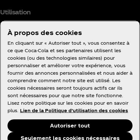
Utilisation
À propos des cookies
En cliquant sur « Autoriser tout », vous consentez à
Facebook
Instagram
Youtube
ce que Coca-Cola et ses partenaires utilisent les
cookies (ou des technologies similaires) pour
personnaliser et améliorer votre expérience, vous
fournir des annonces personnalisées et nous aider à
comprendre comment notre site est utilisé. Les
cookies nécessaires seront toujours actifs car ils
Ce site vous propose des contenus et des
sont nécessaires pour que notre site fonctionne.
promotions à propos des marques, des produits et
Lisez notre politique sur les cookies pour en savoir
des activités des sociétés du groupe The Coca‑Cola
plus.
Lien de la Politique d’utilisation des cookies
Company ou de ses partenaires embouteilleurs en
France.
Autoriser tout
Seulement les cookies nécessaires