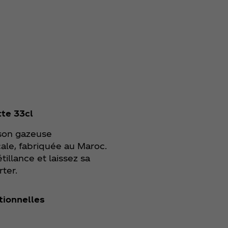
tte 33cl
sson gazeuse
cale, fabriquée au Maroc.
illance et laissez sa
rter.
itionnelles