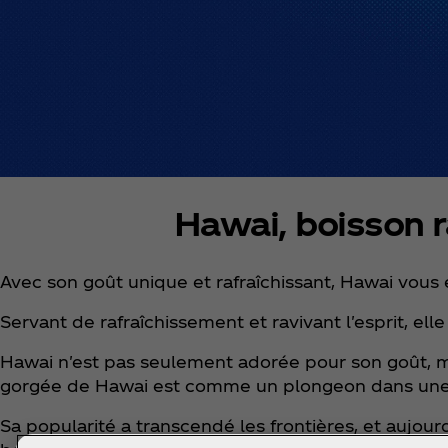
Hawai, boisson r
Avec son goût unique et rafraîchissant, Hawai vous
​Servant de rafraîchissement et ravivant l'esprit, el
​Hawai n'est pas seulement adorée pour son goût, ma
gorgée de Hawai est comme un plongeon dans une pi
​Sa popularité a transcendé les frontières, et aujour