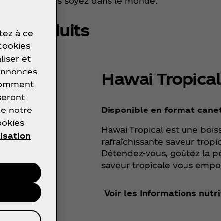
s - où que vous soyez dans le monde.
Produits
tez à ce
 cookies
liser et
 annonces
Hawai Tropical
 comment
seront
Disponible en format cane
ue notre
ookies
Hawai Tropical est une boi
lisation
rafraîchissante saveur tropi
Détendez-vous, goûtez la pét
saveur tropicale vous empo
s
Voir les Informations nutr