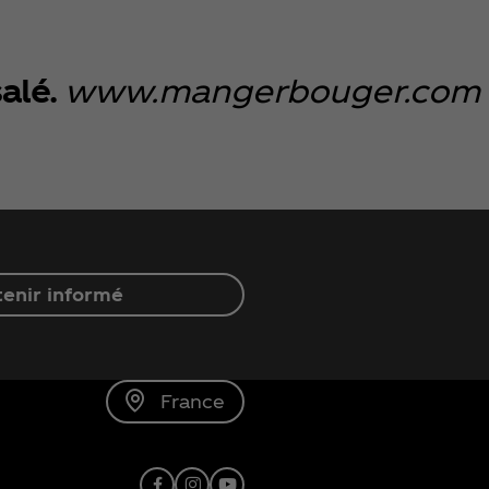
salé.
www.mangerbouger.com
enir informé
France