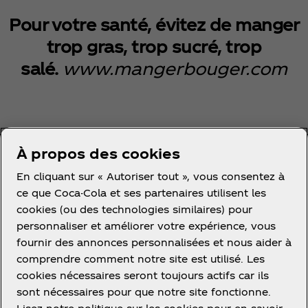
Pour votre santé, évitez de manger
trop gras, trop sucré, trop
salé.
www.mangerbouger.com
À propos des cookies
Me tenir au courant
En cliquant sur « Autoriser tout », vous consentez à
ce que Coca-Cola et ses partenaires utilisent les
Inscrivez-vous maintenant pour un accès exclusif à
cookies (ou des technologies similaires) pour
tout l'univers Coca‑Cola !
personnaliser et améliorer votre expérience, vous
fournir des annonces personnalisées et nous aider à
Me tenir informé
comprendre comment notre site est utilisé. Les
cookies nécessaires seront toujours actifs car ils
sont nécessaires pour que notre site fonctionne.