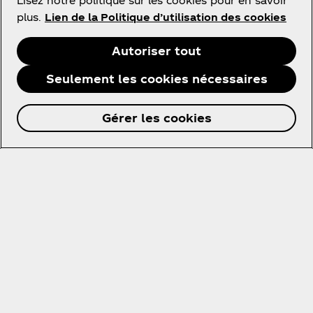
Lisez notre politique sur les cookies pour en savoir
plus.
Lien de la Politique d’utilisation des cookies
France
Autoriser tout
Seulement les cookies nécessaires
À propos de nous
Gérer les cookies
Besoin d'aide ?
Utilisation