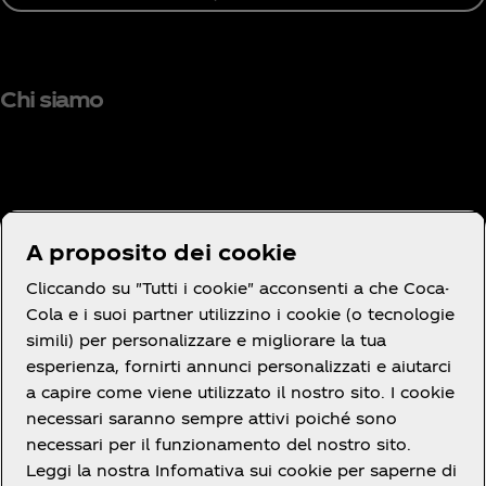
Chi siamo
Hai bisogno di aiuto?
A proposito dei cookie
Cliccando su "Tutti i cookie" acconsenti a che Coca-
Cola e i suoi partner utilizzino i cookie (o tecnologie
simili) per personalizzare e migliorare la tua
Termini e Condizioni
esperienza, fornirti annunci personalizzati e aiutarci
a capire come viene utilizzato il nostro sito. I cookie
necessari saranno sempre attivi poiché sono
necessari per il funzionamento del nostro sito.
Leggi la nostra Infomativa sui cookie per saperne di
Facebook
X
linkedin
Youtube
Instagram