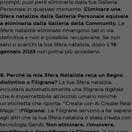
prompt, puoi però eliminarla dalla tua Galleria
Personale in qualsiasi momento.
Eliminare una
Sfera natalizia dalla Galleria Personale equivale
a eliminarla dalla Galleria della Community.
Le
Sfere natalizie eliminate rimangono tali in via
definitiva e non è possibile recuperarle. Se non
salvi o scarichi la tua Sfera natalizia, dopo il
15
gennaio 2025
non potrai più accedervi.
8. Perché la mia Sfera Natalizia reca un Segno
distintivo o Filigrana?
La tua Sfera natalizia
includerà automaticamente una filigrana digitale
che è impercettibile all’occhio umano nonché
un’etichetta che riporta: “Creata con AI Create Real
Magic” (
Filigrana
). Le Filigrane servono a far sapere
agli altri che la tua Sfera natalizia è stata creata con
tecnologia GenAI.
Non eliminare, rimuovere,
modificare o decodificare le Filigrane
. In tal caso,