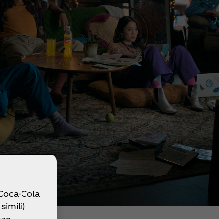
 Coca-Cola
simili)
nza,