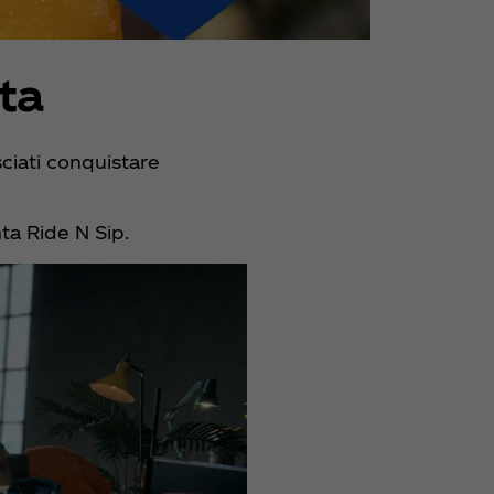
tta
sciati conquistare
nta Ride N Sip.