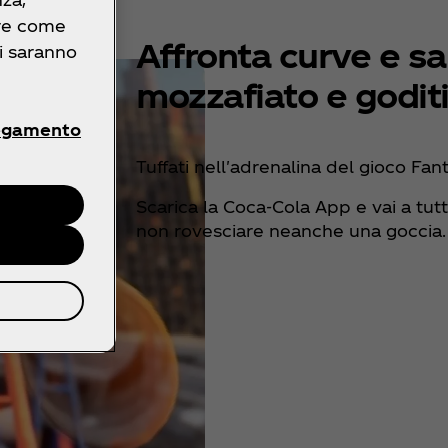
ire come
Affronta curve e sa
ri saranno
mozzafiato e goditi
egamento
Tuffati nell'adrenalina del gioco Fan
Scarica la Coca‑Cola App e vai a tut
non rovesciare neanche una goccia.