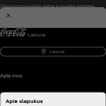
Užsiprenumeruokite dabar ir gaukite išskirtinę
prieigą prie visko, kas susiję su „Coca‑Cola“!
Pranešti man
Lietuva
Apie mus
Apie slapukus
Reikia pagalbos?