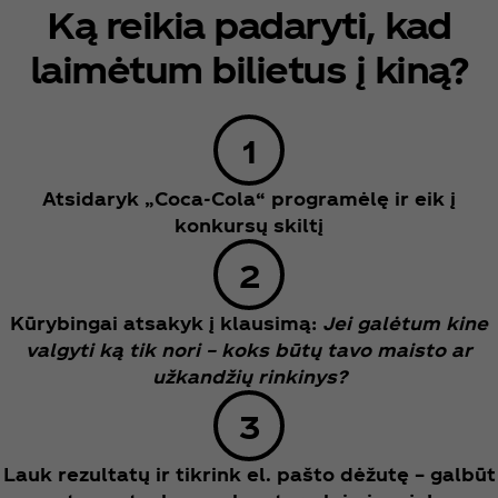
Ką reikia padaryti, kad
laimėtum bilietus į kiną?
Atsidaryk „Coca‑Cola“ programėlę ir eik į
konkursų skiltį
Kūrybingai atsakyk į klausimą:
Jei galėtum kine
valgyti ką tik nori – koks būtų tavo maisto ar
užkandžių rinkinys?
Lauk rezultatų ir tikrink el. pašto dėžutę – galbūt