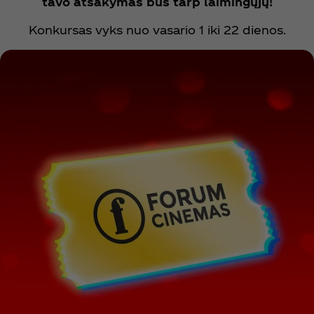
tavo atsakymas bus tarp laimingųjų!
Konkursas vyks nuo vasario 1 iki 22 dienos.