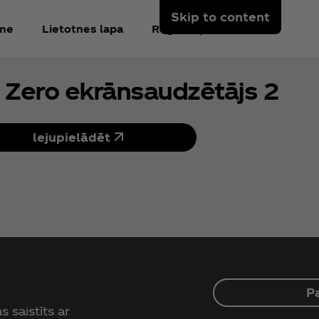
Skip to content
kme
Lietotnes lapa
Reģistrējieties
 Zero ekrānsaudzētājs 2
lejupielādēt
P
 saistīts ar