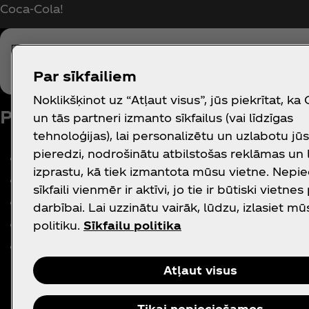
Coca‑Cola!
Par sīkfailiem
Noklikšķinot uz “Atļaut visus”, jūs piekrītat, ka
Par mums
Vajadzīga palīd
un tās partneri izmanto sīkfailus (vai līdzīgas
tehnoloģijas), lai personalizētu un uzlabotu jū
pieredzi, nodrošinātu atbilstošas reklāmas un
Mūsu uzņēmums
Vietnes karte
izprastu, kā tiek izmantota mūsu vietne. Nepi
Preses centrs
Sazināšanās ar
sīkfaili vienmēr ir aktīvi, jo tie ir būtiski vietnes
Biežāk uzdotie jautājumi
darbībai. Lai uzzinātu vairāk, lūdzu, izlasiet mū
Vēsture
politiku.
Sīkfailu politika
Karjeras iespējas
Atļaut visus
Tikai nepieciešamos