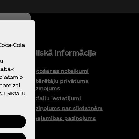
 Coca‑Cola
zība?
Juridiskā informācija
su
 labāk
Lietošanas noteikumi
eciešamie
 mums
Patērētāju privātuma
 pareizai
paziņojums
su Sīkfailu
Sīkfailu iestatījumi
Paziņojums par sīkdatnēm
Pieejamības paziņojums