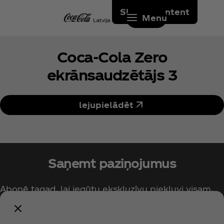
Skip to content
Menu
Coca‑Cola Zero
ekrānsaudzētājs 3
lejupielādēt
Saņemt paziņojumus
Abonē tagad, lai iegūtu ekskluzīvu piekļuvi visam,
kas saistīts ar Coca‑Cola!