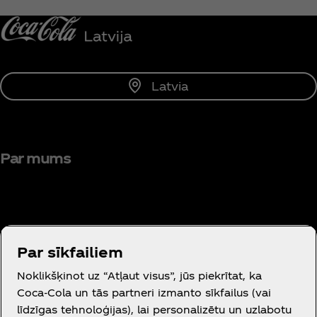
Paziņot man
Latvia
Par mums
Par sīkfailiem
Vajadzīga palīdzība?
Noklikšķinot uz “Atļaut visus”, jūs piekrītat, ka
Coca‑Cola un tās partneri izmanto sīkfailus (vai
līdzīgas tehnoloģijas), lai personalizētu un uzlabotu