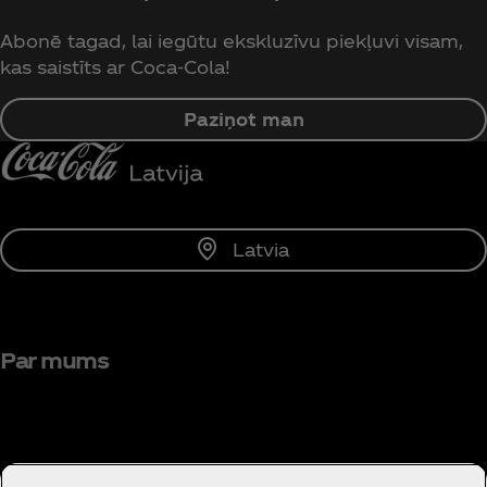
Abonē tagad, lai iegūtu ekskluzīvu piekļuvi visam,
kas saistīts ar Coca‑Cola!
Paziņot man
Latvia
Par mums