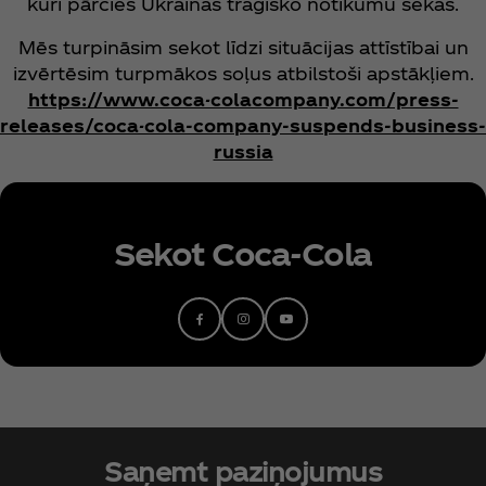
kuri pārcieš Ukrainas traģisko notikumu sekas.
Mēs turpināsim sekot līdzi situācijas attīstībai un
izvērtēsim turpmākos soļus atbilstoši apstākļiem.
https://www.coca-colacompany.com/press-
releases/coca-cola-company-suspends-business-
russia
Sekot Coca‑Cola
Saņemt paziņojumus