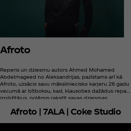
Afroto
Reperis un dziesmu autors Ahmed Mohamed
Abdelmageed no Aleksandrijas, pazīstams arī kā
Afroto, uzsācis savu māksliniecisko karjeru 26 gadu
vecumā ar bītboksu, kad, klausoties dažādus repa
izpildītājus, nolēmis rakstīt savas dziesmas.
Neskatoties uz ģimenes iebildumiem pret izvēlēto
Afroto | 7ALA | Coke Studio
dzīves ceļu, viņš uzrakstījis un ierakstījis savu pirmo
singlu Ahmed Ala Esm Geddi, kas bija arī pirmais
Afroto pakāpiens uz nozares virsotni.