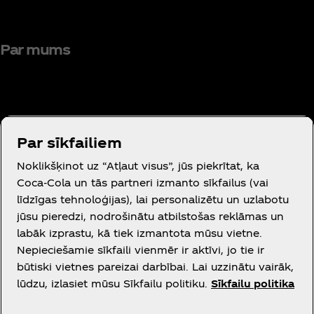
Par mums
Par sīkfailiem
Vajadzīga palīdzība?
Noklikšķinot uz “Atļaut visus”, jūs piekrītat, ka
Coca‑Cola un tās partneri izmanto sīkfailus (vai
līdzīgas tehnoloģijas), lai personalizētu un uzlabotu
jūsu pieredzi, nodrošinātu atbilstošas reklāmas un
labāk izprastu, kā tiek izmantota mūsu vietne.
Juridiskā informācija
Nepieciešamie sīkfaili vienmēr ir aktīvi, jo tie ir
būtiski vietnes pareizai darbībai. Lai uzzinātu vairāk,
lūdzu, izlasiet mūsu Sīkfailu politiku.
Sīkfailu politika