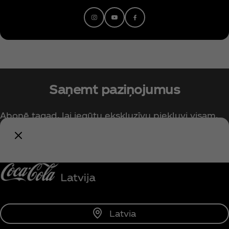
Saņemt paziņojumus
Abonē tagad, lai iegūtu ekskluzīvu piekļuvi visam,
kas saistīts ar Coca‑Cola!
Paziņot man
Latvia