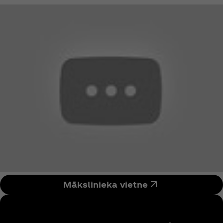
Atticus Ross. Viņš ir otrais melnādainais komponists
vēsturē pēc leģendārā džeza mūziķa Herbie
Hancock, kurš ieguvis Kinoakadēmijas balvu par
labāko filmas dziesmu. 2021. gada martā iznācis
Batiste jaunākais studijas albums WE ARE, kas
izpelnījās vispārēju kritiķu atzinību. Vēlāk viņš kļuva
par pirmo izpildītāju Grammy vēsturē, kurš tika
nominēts vienpadsmit balvām septiņās dažādās
nominācijās. Viņš ir ieguvis piecas Grammy balvas,
tostarp nominācijā “Gada albums”.
Mākslinieka vietne