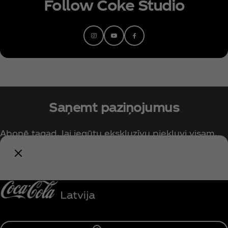
Follow Coke Studio
Saņemt paziņojumus
Abonē tagad, lai iegūtu ekskluzīvu piekļuvi visam,
kas saistīts ar Coca‑Cola!
Paziņot man