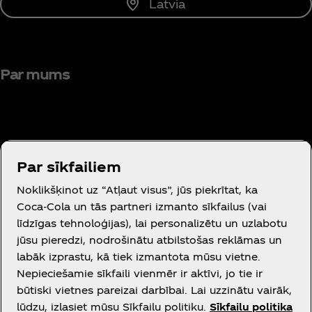
Latvia
Par mums
Par sīkfailiem
Vajadzīga palīdzība?
Noklikšķinot uz “Atļaut visus”, jūs piekrītat, ka
Coca‑Cola un tās partneri izmanto sīkfailus (vai
līdzīgas tehnoloģijas), lai personalizētu un uzlabotu
jūsu pieredzi, nodrošinātu atbilstošas reklāmas un
labāk izprastu, kā tiek izmantota mūsu vietne.
Juridiskā informācija
Nepieciešamie sīkfaili vienmēr ir aktīvi, jo tie ir
būtiski vietnes pareizai darbībai. Lai uzzinātu vairāk,
lūdzu, izlasiet mūsu Sīkfailu politiku.
Sīkfailu politika