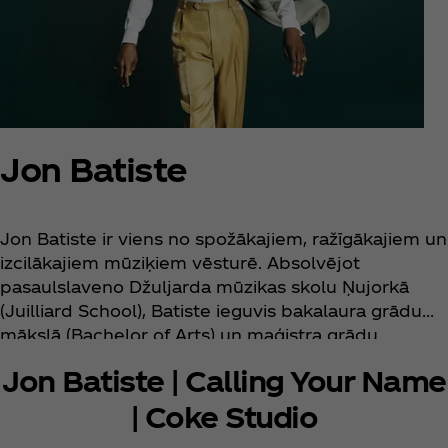
Jon Batiste
Jon Batiste ir viens no spožākajiem, ražīgākajiem un
izcilākajiem mūziķiem vēsturē. Absolvējot
pasaulslaveno Džuljarda mūzikas skolu Ņujorkā
(Juilliard School), Batiste ieguvis bakalaura grādu
mākslā (Bachelor of Arts) un maģistra grādu
tēlotājmākslā (Master of Fine Arts). 2020. gadā viņš
Jon Batiste | Calling Your Name
ieguvis Kinoakadēmijas balvu par labāko
oriģinālmūziku Disney/Pixar filmai SOUL, dalot šo
| Coke Studio
godu ar kolēģiem komponistiem Trent Reznor un