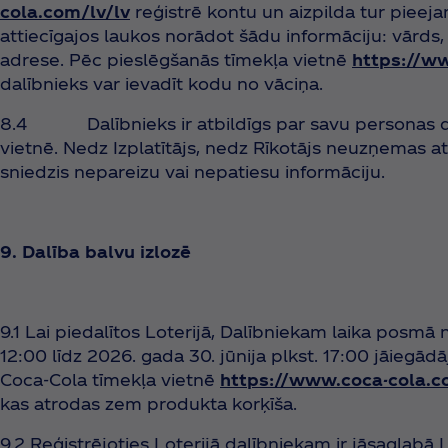
cola.com/lv/lv
reģistrē kontu un aizpilda tur pieej
attiecīgajos laukos norādot šādu informāciju: vārds, 
adrese. Pēc pieslēgšanās tīmekļa vietnē
https://ww
dalībnieks var ievadīt kodu no vāciņa.
8.4 Dalībnieks ir atbildīgs par savu personas da
vietnē. Nedz Izplatītājs, nedz Rīkotājs neuzņemas at
sniedzis nepareizu vai nepatiesu informāciju.
9. Dalība balvu izlozē
9.1 Lai piedalītos Loterijā, Dalībniekam laika posmā 
12:00 līdz 2026. gada 30. jūnija plkst. 17:00 jāiegādā
Coca‑Cola tīmekļa vietnē
https://www.coca-cola.c
kas atrodas zem produkta korķīša.
9.2 Reģistrējoties Loterijā dalībniekam ir jāsaglabā