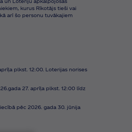
āja un Loteriju apkalpojošās
ekiem, kurus Rīkotājs tieši vai
 kā arī šo personu tuvākajiem
rīļa plkst. 12:00. Loterijas norises
6.gada 27. aprīļa plkst. 12:00 līdz
niecībā pēc 2026. gada 30. jūnija