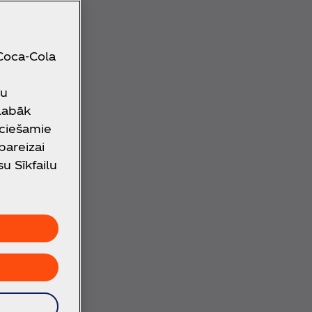
ro.
 Coca‑Cola
vu kopējā
su
ība
 labāk
R) iesk. PVN
eciešamie
 pareizai
su Sīkfailu
92
4,19