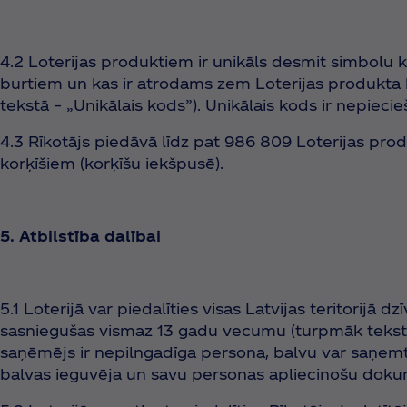
4.2 Loterijas produktiem ir unikāls desmit simbolu 
burtiem un kas ir atrodams zem Loterijas produkta 
tekstā – „Unikālais kods”). Unikālais kods ir nepiecie
4.3 Rīkotājs piedāvā līdz pat 986 809 Loterijas pr
korķīšiem (korķīšu iekšpusē).
5. Atbilstība dalībai
5.1 Loterijā var piedalīties visas Latvijas teritorijā d
sasniegušas vismaz 13 gadu vecumu (turpmāk tekstā 
saņēmējs ir nepilngadīga persona, balvu var saņemt 
balvas ieguvēja un savu personas apliecinošu dokume