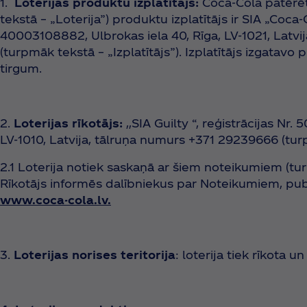
1.
Loterijas produktu izplatītājs:
Coca‑Cola patērēt
tekstā – „Loterija”) produktu izplatītājs ir SIA „Coca‑
40003108882, Ulbrokas iela 40, Rīga, LV-1021, Latv
(turpmāk tekstā – „Izplatītājs”). Izplatītājs izgatavo
tirgum.
2.
Loterijas rīkotājs:
,,SIA Guilty “, reģistrācijas Nr
LV-1010, Latvija, tālruņa numurs +371 29239666 (turp
2.1 Loterija notiek saskaņā ar šiem noteikumiem (tu
Rīkotājs informēs dalībniekus par Noteikumiem, publ
www.coca-cola.lv.
3.
Loterijas norises teritorija
: loterija tiek rīkota un