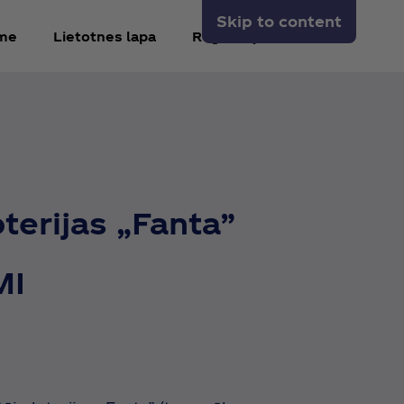
Skip to content
kme
Lietotnes lapa
Reģistrējieties
terijas „Fanta”
MI