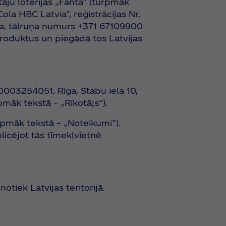
āju loterijas „Fanta” (turpmāk
Cola HBC Latvia”, reģistrācijas Nr.
ija, tālruņa numurs +371 67109900
 produktus un piegādā tos Latvijas
. 50003254051, Rīga, Stabu iela 10,
māk tekstā – „Rīkotājs“).
rpmāk tekstā – „Noteikumi”).
icējot tās tīmekļvietnē
 notiek Latvijas teritorijā.