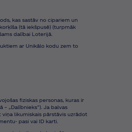
kods, kas sastāv no cipariem un
korķīša (tā iekšpusē) (turpmāk
šams dalībai Loterijā.
oduktiem ar Unikālo kodu zem to
zīvojošas fiziskas personas, kuras ir
– „Dalībnieks”). Ja balvas
viņa likumiskais pārstāvis uzrādot
ntu- pasi vai ID karti.