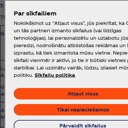
7. BALVAS
Par sīkfailiem
7.1 Loterijas kopējā balvu fonda vērtība ir 5806,19 ei
Noklikšķinot uz “Atļaut visus”, jūs piekrītat, ka
un tās partneri izmanto sīkfailus (vai līdzīgas
Balva
Skaits
1 balvas
Bal
tehnoloģijas), lai personalizētu un uzlabotu jū
vērtība
vēr
pieredzi, nodrošinātu atbilstošas reklāmas un
(EUR), iesk. PVN
(EU
izprastu, kā tiek izmantota mūsu vietne. Nepi
sīkfaili vienmēr ir aktīvi, jo tie ir būtiski vietnes
darbībai. Lai uzzinātu vairāk, lūdzu, izlasiet mū
Logitech Astro
10
459,20
45
politiku.
Sīkfailu politika
A50 x
datorspēļu
austiņas
Atļaut visus
Tikai nepieciešamos
Abonements
81
14,99
121
Microsoft Game
Pārvaldīt sīkfailus