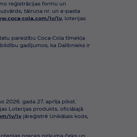
amo reģistrācijas formu un
uzvārds, tālruņa nr. un e-pasta
w.coca-cola.com/lv/lv,
loterijas
tu pareizību Coca‑Cola tīmekļa
bildību gadījumos, ka Dalībnieks ir
no 2026. gada 27. aprīļa plkst.
jas Loterijas produkts, oficiālajā
om/lv/lv
jāreģistrē Unikālais kods,
 Loterijas preces pirkuma čeks un