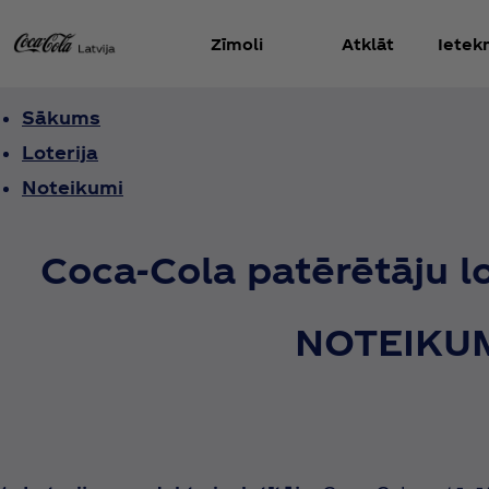
Zīmoli
Atklāt
Iete
Sākums
Loterija
Noteikumi
Coca‑Cola patērētāju lo
NOTEIKU