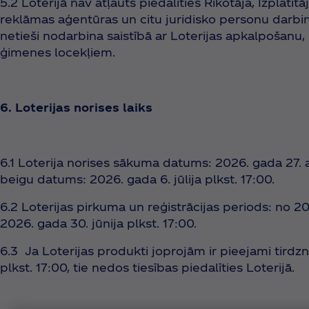
5.2 Loterijā nav atļauts piedalīties Rīkotāja, Izplatīt
reklāmas aģentūras un citu juridisko personu darbini
netieši nodarbina saistībā ar Loterijas apkalpošanu,
ģimenes locekļiem.
6. Loterijas norises laiks
6.1 Loterija norises sākuma datums: 2026. gada 27. ap
beigu datums: 2026. gada 6. jūlija plkst. 17:00.
6.2 Loterijas pirkuma un reģistrācijas periods: no 202
2026. gada 30. jūnija plkst. 17:00.
6.3 Ja Loterijas produkti joprojām ir pieejami tirdz
plkst. 17:00, tie nedos tiesības piedalīties Loterijā.