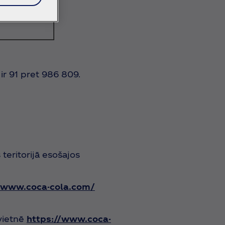
ir 91 pret 986 809.
eritorijā esošajos
www.coca-cola.com/
vietnē
https://www.coca-