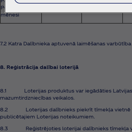
Pass Premium
PC, licence uz 1
mēnesi
7.2 Katra Dalībnieka aptuvenā laimēšanas varbūtība 
8. Reģistrācija dalībai loterijā
8.1 Loterijas produktus var iegādāties Latvijas t
mazumtirdzniecības veikalos.
8.2 Loterijas dalībnieks piekrīt tīmekļa vietnē
publicētajiem Loterijas noteikumiem.
8.3 Reģistrējoties loterijai dalībnieks tīmekļa 