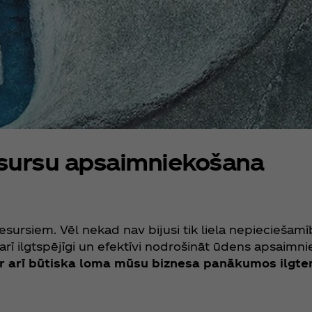
sursu apsaimniekošana
ursiem. Vēl nekad nav bijusi tik liela nepieciešamī
rī ilgtspējīgi un efektīvi nodrošināt ūdens apsaimn
 arī būtiska loma mūsu biznesa panākumos ilgter