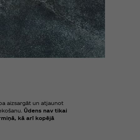
ba aizsargāt un atjaunot
iekošanu.
Ūdens nav tikai
miņā, kā arī kopējā