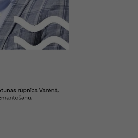
tunas rūpnīca Varēnā,
 izmantošanu
.