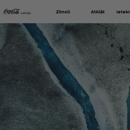
Zīmoli
Atklāt
Iete