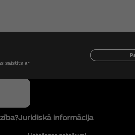
P
 saistīts ar
zība?
Juridiskā informācija
Lietošanas noteikumi