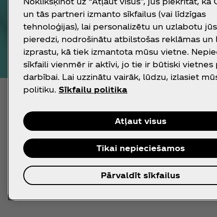
Noklikšķinot uz “Atļaut visus”, jūs piekrītat, ka
un tās partneri izmanto sīkfailus (vai līdzīgas
tehnoloģijas), lai personalizētu un uzlabotu jū
pieredzi, nodrošinātu atbilstošas reklāmas un
izprastu, kā tiek izmantota mūsu vietne. Nepi
sīkfaili vienmēr ir aktīvi, jo tie ir būtiski vietnes
darbībai. Lai uzzinātu vairāk, lūdzu, izlasiet mū
politiku.
Sīkfailu politika
Neptunas piešķirts AWS sertifikāt
Atļaut visus
Mūsu pienākums ir saudzēt un aizsargāt ūdens 
Tikai nepieciešamos
Lietuvā saņēma Alliance for Water Stewardship 
Pārvaldīt sīkfailus
Lasīt vairāk