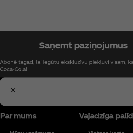
Saņemt paziņojumus
Abonē tagad, lai iegūtu ekskluzīvu piekļuvi visam, kas
Coca‑Cola!
Par mums
Vajadzīga palīd
Mūsu uzņēmums
Vietnes karte