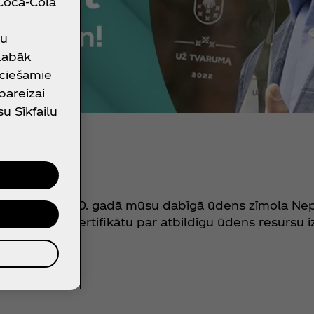
 Coca‑Cola
su
 labāk
eciešamie
 pareizai
su Sīkfailu
s
resursus. 2020. gadā mūsu dabīgā ūdens zīmola Nep
(AWS) Zelta sertifikātu par atbildīgu ūdens resursu