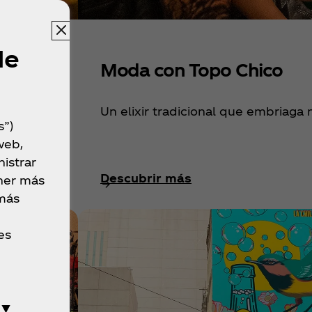
de
Moda con Topo Chico
 a través
Un elixir tradicional que embriaga
s”)
web,
istrar
Descubrir más
ner más
 más
es
 ▼