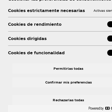
Cookies estrictamente necesarias
Activas si
Cookies de rendimiento
Cookies dirigidas
Cookies de funcionalidad
Permitirlas todas
Confirmar mis preferencias
Topo Chico Música
Rechazarlas todas
Music lover! Esta sección es para ti. Conoce es
bandas mexicanas que sin duda te harán bailar.