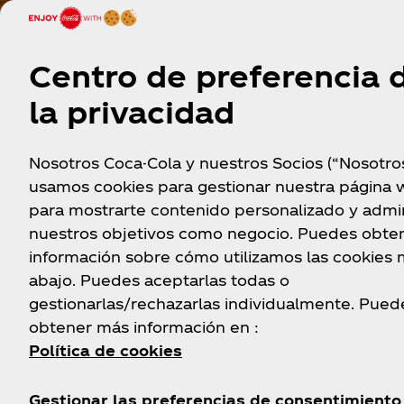
Centro de preferencia 
Topo Chico Gastronomía
la privacidad
La joya de la tradición mexicana que deslumbra
Nosotros Coca-Cola y nuestros Socios (“Nosotro
de los paladares.
usamos cookies para gestionar nuestra página 
para mostrarte contenido personalizado y admin
Descubrir más
nuestros objetivos como negocio. Puedes obte
información sobre cómo utilizamos las cookies
abajo. Puedes aceptarlas todas o
gestionarlas/rechazarlas individualmente. Pued
obtener más información en :
Política de cookies
Gestionar las preferencias de consentimiento