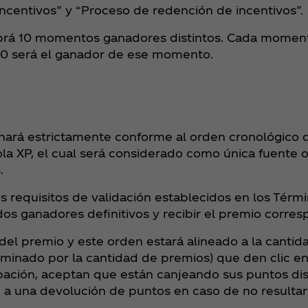
ncentivos” y “Proceso de redención de incentivos”.
abrá 10 momentos ganadores distintos. Cada moment
 a 0 será el ganador de ese momento.
nará estrictamente conforme al orden cronológico 
la XP, el cual será considerado como única fuente o
.
 requisitos de validación establecidos en los Térmi
os ganadores definitivos y recibir el premio corres
 del premio y este orden estará alineado a la canti
minado por la cantidad de premios) que den clic en 
pación, aceptan que están canjeando sus puntos disp
ón a una devolución de puntos en caso de no resulta