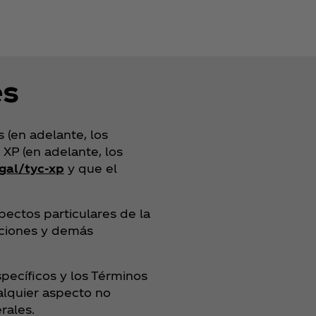
es
 (en adelante, los
XP (en adelante, los
gal/tyc-xp
y que el
ectos particulares de la
icciones y demás
specíficos y los Términos
alquier aspecto no
rales.