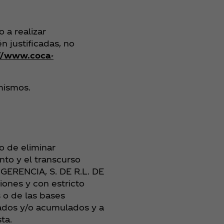
a realizar
 justificadas, no
//www.coca-
mismos.
 de eliminar
nto y el transcurso
GERENCIA, S. DE R.L. DE
iones y con estricto
s o de las bases
zados y/o acumulados y a
sta.