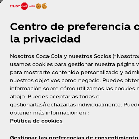
cumplan con los Términos y Condiciones. En caso de
y se contactará al siguiente participante.
Los incentivos físicos deberán ser recogidos por los
Centro de preferencia 
Del Carmen, en Coyoacán CDMX, los martes de 10 a 1
la privacidad
5. DUDAS O COMENTARIOS.
Nosotros Coca-Cola y nuestros Socios (“Nosotro
usamos cookies para gestionar nuestra página 
En caso de experimentar cualquier inconveniente o e
para mostrarte contenido personalizado y admin
al número 800-704-4400 para poder dar seguimiento
nuestros objetivos como negocio. Puedes obte
información sobre cómo utilizamos las cookies
abajo. Puedes aceptarlas todas o
6. LEGISLACIÓN APLICABLE.
gestionarlas/rechazarlas individualmente. Pued
Las actividades de Promo: Boletos concierto Intocab
obtener más información en :
presentes términos y condiciones, según se establ
Política de cookies
Gestionar las preferencias de consentimiento