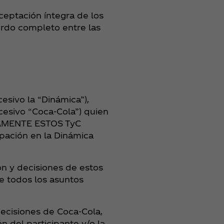
ceptación íntegra de los
rdo completo entre las
esivo la “Dinámica”),
esivo “Coca‑Cola”) quien
OSAMENTE ESTOS TyC
pación en la Dinámica
ión y decisiones de estos
e todos los asuntos
decisiones de Coca‑Cola,
n del participante y/o la