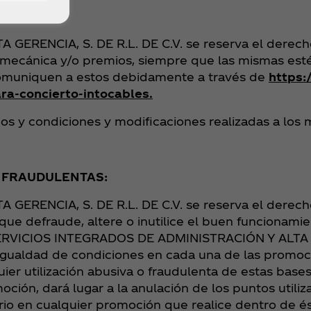
RENCIA, S. DE R.L. DE C.V. se reserva el derecho 
mecánica y/o premios, siempre que las mismas estén
e comuniquen a estos debidamente a través de
https:
a-concierto-intocables.
os y condiciones y modificaciones realizadas a los 
S FRAUDULENTAS:
RENCIA, S. DE R.L. DE C.V. se reserva el derecho
que defraude, altere o inutilice el buen funcionamie
 SERVICIOS INTEGRADOS DE ADMINISTRACIÓN Y ALTA 
 igualdad de condiciones en cada una de las promoc
uier utilización abusiva o fraudulenta de estas base
oción, dará lugar a la anulación de los puntos utili
ario en cualquier promoción que realice dentro de é