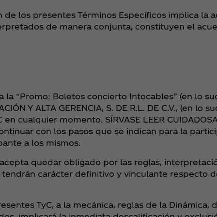
 de los presentes Términos Específicos implica la a
rpretados de manera conjunta, constituyen el acue
 la “Promo: Boletos concierto Intocables” (en lo suc
N Y ALTA GERENCIA, S. DE R.L. DE C.V., (en lo suc
os TyC en cualquier momento. SÍRVASE LEER CUIDAD
inuar con los pasos que se indican para la partici
cipante a los mismos.
e acepta quedar obligado por las reglas, interpretac
tendrán carácter definitivo y vinculante respecto d
resentes TyC, a la mecánica, reglas de la Dinámica, 
s, implicará la inmediata descalificación y exclusió