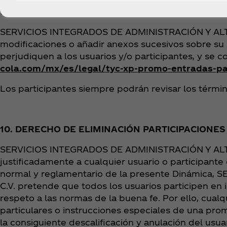
9. MODIFICACIONES Y/O ANEXOS:
SERVICIOS INTEGRADOS DE ADMINISTRACIÓN Y ALTA GE
modificaciones o añadir anexos sucesivos sobre su 
perjudiquen a los usuarios y/o participantes, y s
cola.com/mx/es/legal/tyc-xp-promo-entradas-par
Los participantes siempre podrán revisar los términ
10. DERECHO DE ELIMINACIÓN PARTICIPACIONE
SERVICIOS INTEGRADOS DE ADMINISTRACIÓN Y ALTA GE
justificadamente a cualquier usuario o participante 
normal y reglamentario de la presente Dinámica,
C.V. pretende que todos los usuarios participen en
respeto a las normas de la buena fe. Por ello, cualq
particulares o instrucciones especiales de una prom
la consiguiente descalificación y anulación del usu