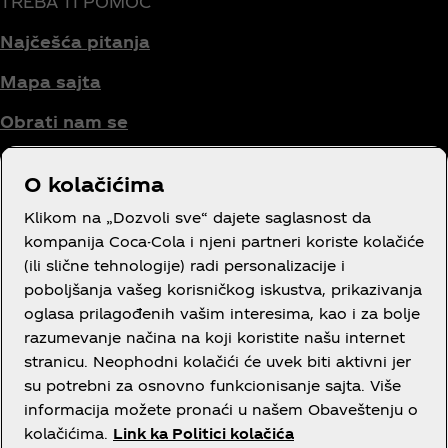
TREBA TI POMOĆ
Najčešća pitanja
Mapa sajta
Obrati nam se
O kolačićima
Uslovi korišćenja
Klikom na „Dozvoli sve“ dajete saglasnost da
kompanija Coca-Cola i njeni partneri koriste kolačiće
Obaveštenje o privatnosti potrošača
(ili slične tehnologije) radi personalizacije i
poboljšanja vašeg korisničkog iskustva, prikazivanja
Podešavanja kolačića
oglasa prilagođenih vašim interesima, kao i za bolje
Obaveštenje o kolačićima
razumevanje načina na koji koristite našu internet
stranicu. Neophodni kolačići će uvek biti aktivni jer
Izjava o dostupnosti
su potrebni za osnovno funkcionisanje sajta. Više
informacija možete pronaći u našem Obaveštenju o
kolačićima.
Link ka Politici kolačića