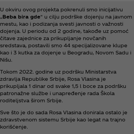
U okviru ovog projekta pokrenuli smo inicijativu
„
Beba bira gde
“ u cilju podrške dojenju na javnom
mestu, kao i podizanja svesti javnosti o važnosti
dojenja. U periodu od 2 godine, takođe uz pomoć
čitave zajednice za prikupljanje novčanih
sredstava, postavili smo 44 specijalizovane klupe
kao i 3 kutka za dojenje u Beogradu, Novom Sadu i
Nišu.
Tokom 2022. godine uz podršku Ministarstva
zdravlja Republike Srbije, Rosa Vlasina je
prikupljala 1 dinar od svake 1,5 l boce za podršku
patronažne službe i unapređenje rada Škola
roditeljstva širom Srbije.
Sve što je do sada Rosa Vlasina donirala ostalo je
zdravstvenom sistemu Srbije kao legat na trajno
korišćenje.