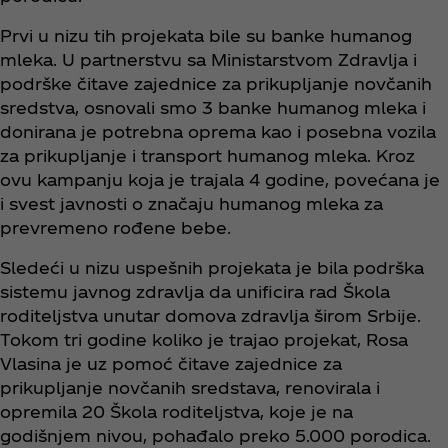
Prvi u nizu tih projekata bile su banke humanog
mleka. U partnerstvu sa Ministarstvom Zdravlja i
podrške čitave zajednice za prikupljanje novčanih
sredstva, osnovali smo 3 banke humanog mleka i
donirana je potrebna oprema kao i posebna vozila
za prikupljanje i transport humanog mleka. Kroz
ovu kampanju koja je trajala 4 godine, povećana je
i svest javnosti o značaju humanog mleka za
prevremeno rođene bebe.
Sledeći u nizu uspešnih projekata je bila podrška
sistemu javnog zdravlja da unificira rad Škola
roditeljstva unutar domova zdravlja širom Srbije.
Tokom tri godine koliko je trajao projekat, Rosa
Vlasina je uz pomoć čitave zajednice za
prikupljanje novčanih sredstava, renovirala i
opremila 20 Škola roditeljstva, koje je na
godišnjem nivou, pohađalo preko 5.000 porodica.