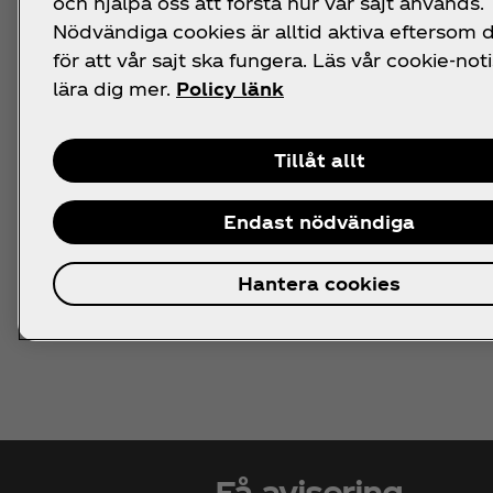
och hjälpa oss att förstå hur vår sajt används.
Aktuella ka
Nödvändiga cookies är alltid aktiva eftersom
för att vår sajt ska fungera. Läs vår cookie-noti
lära dig mer.
Policy länk
Läs mer om de aktuella
O
Tillåt allt
Endast nödvändiga
Hantera cookies
Få avisering