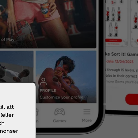
ll att
(eller
ch
nnonser