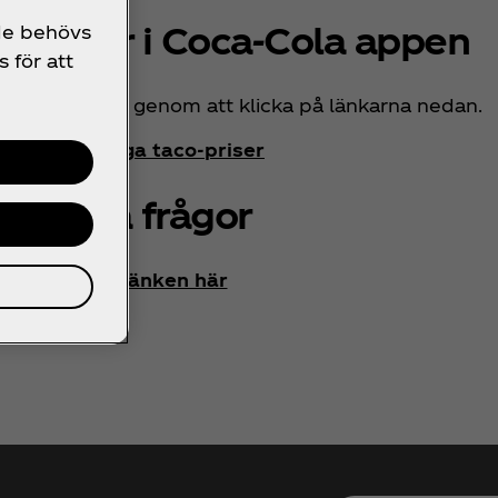
mpanjer i Coca‑Cola appen
 de behövs
s för att
 kampanjerna genom att klicka på länkarna nedan.
emotståndliga taco-priser
Vanliga frågor
Klicka på länken här