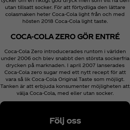
tycker om en riktigt god dryck men som vill ha den
utan tillsatt socker. För att förtydliga den lättare
colasmaken heter Coca‑Cola light från och med
hösten 2018 Coca‑Cola light taste.
COCA‑COLA ZERO GÖR ENTRÉ
Coca‑Cola Zero introducerades runtom i världen
under 2006 och blev snabbt den största sockerfria
drycken på marknaden. I april 2007 lanserades
Coca‑Cola zero sugar med ett nytt recept för att
vara så lik Coca‑Cola Original Taste som möjligt.
Tanken är att erbjuda konsumenter möjligheten att
välja Coca‑Cola, med eller utan socker.
Följ oss