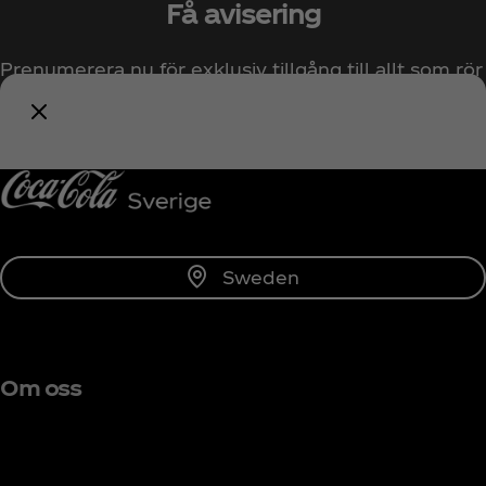
Få avisering
Prenumerera nu för exklusiv tillgång till allt som rör
Coca‑Cola!
Prenumerera
Sweden
Om oss