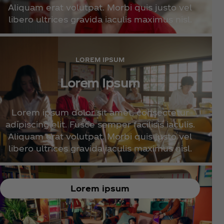
Aliquam erat volutpat. Morbi quis justo vel
libero ultrices gravida iaculis maximus nisl.
LOREM IPSUM
Lorem Ipsum
Lorem ipsum dolor sit amet, consectetur
adipiscing elit. Fusce semper facilisis iaculis.
Aliquam erat volutpat. Morbi quis justo vel
libero ultrices gravida iaculis maximus nisl.
Lorem ipsum