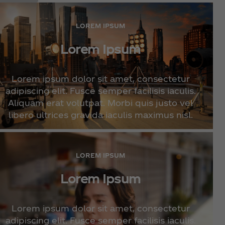
LOREM IPSUM
Lorem Ipsum
Lorem ipsum dolor sit amet, consectetur
adipiscing elit. Fusce semper facilisis iaculis.
Aliquam erat volutpat. Morbi quis justo vel
libero ultrices gravida iaculis maximus nisl.
LOREM IPSUM
Lorem Ipsum
Lorem ipsum dolor sit amet, consectetur
adipiscing elit. Fusce semper facilisis iaculis.