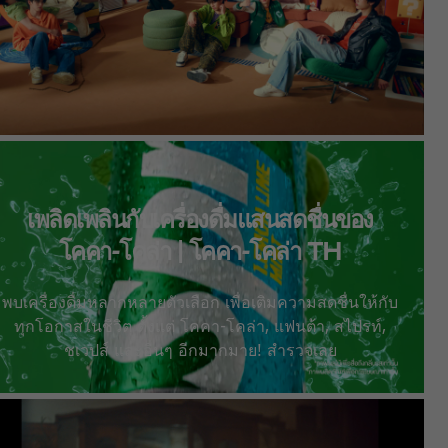
เพลิดเพลินกับเครื่องดื่มแสนสดชื่นของ
โคคา-โคล่า | โคคา-โคล่า TH
พบเครื่องดื่มหลากหลายตัวเลือก เพื่อเติมความสดชื่นให้กับ
ทุกโอกาสในชีวิต ตั้งแต่ โคคา-โคล่า, แฟนต้า, สไปรท์,
ชเวปส์ และอื่นๆ อีกมากมาย! สำรวจเลย