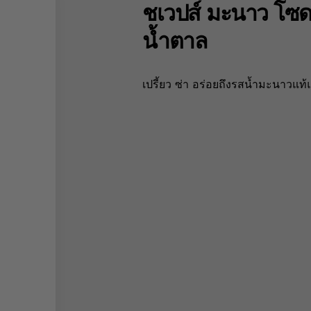
ชเวปส์ มะนาว โซดา
น้ำตาล
เปรี้ยว ซ่า อร่อยถึงรสน้ำมะนาวแ