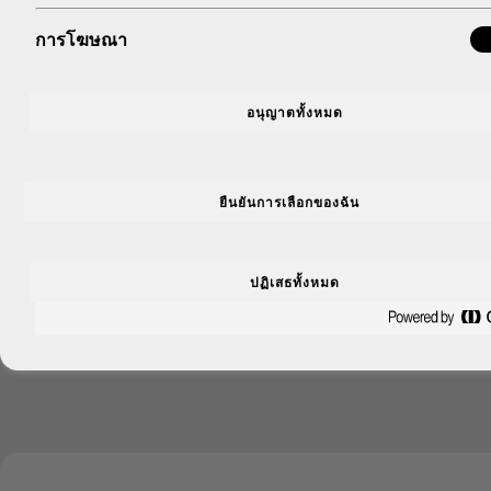
เครื่องดื่มอัดลมตัวแรก รังสรรค์จากสูตรดั้งเดิมของจาค็อบ ชเวปส์
ตั้งแต่ปี 2326 เป็นโซดาคลาสสิกที่มีฟองอากาศให้ความซ่ายาวน
การโฆษณา
อนุญาตทั้งหมด
ยืนยันการเลือกของฉัน
ปฏิเสธทั้งหมด