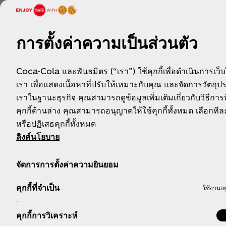
สาย ช.- 090-247-XXXX
ธนพนธ์ อ.- 090-934-XXXX
การตั้งค่าความเป็นส่วนตัว
สมหมาย ม.- 087-503-XXXX
Coca-Cola และพันธมิตร (“เรา”) ใช้คุกกี้เพื่อดำเนินการเว็
วิชัย ส.- 094-261-XXXX
เรา เพื่อแสดงเนื้อหาที่ปรับให้เหมาะกับคุณ และจัดการวัตถุ
จเด็จ ม.- 092-519-XXXX
เราในฐานะธุรกิจ คุณสามารถดูข้อมูลเพิ่มเติมเกี่ยวกับวิธีการท
คุกกี้ด้านล่าง คุณสามารถอนุญาตให้ใช้คุกกี้ทั้งหมด เลือกท
สุรพล ค.- 095-137-XXXX
หรือปฏิเสธคุกกี้ทั้งหมด
ณัฐวิชญ์ พ.- 093-693-XXXX
ลิงค์นโยบาย
เปรมฤดี ผ.- 095-735-XXXX
จัดการการตั้งค่าความยินยอม
พรพรรณ ป.- 087-315-XXXX
คุกกี้ที่จำเป็น
ใช้งานอย
ธวัช ส.- 082-614-XXXX
ฟาตีม๊ะห์ ด.- 064-561-XXXX
คุกกี้การวิเคราะห์