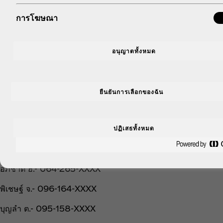
อรวรรณ ช.- 062-851-XXXX
การโฆษณา
ชญานุช อ.- 090-230-XXXX
กุย ร.- 083-798-XXXX
อนุญาตทั้งหมด
เอกกมล ส.- 081-744-XXXX
ชนัญชิดา บ.- 085-654-XXXX
ยืนยันการเลือกของฉัน
ธนัชญา ท.- 064-336-XXXX
โสภา ณ.- 095-704-XXXX
ปฏิเสธทั้งหมด
สวลี ป.- 085-385-XXXX
อภิชาต ฮ.- 064-265-XXXX
พิเชษฐ์ จ.- 096-164-XXXX
บุญลำ ต.- 095-158-XXXX