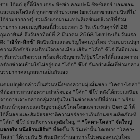
ราย ได้แก่ สุกี้ตี๋น้อย เดอะ พิซซ่า คอมปะนี ซิซซ์เล่อร์ บอนชอน
และแมคโดนัลด์ ทุกสาขาทั่วประเทศ (ยกเว้นสาขาสนามบินที่ไม่
ได้ร่วมรายการ) รวมถึงแจกผ่านแอปพลิเคชันเดลิเวอรีที่ร่วม
รายการ แคมเปญพิเศษนี้มีระยะเวลา 3 วัน เริ่มวันศุกร์ที่ 28
กุมภาพันธ์ ถึงวันอาทิตย์ที่ 2 มีนาคม 2568 โดยประเดิมวันแรก
ดึง “
เอิร์ท-มิกซ์
” ศิลปินนักแสดงขวัญใจคนรุ่นใหม่ ร่วมขบวนปลุก
ความคึกคักรับลมร้อนใจกลางเมือง เสิร์ฟ “โค้ก” ซีโร่ ถึงมือแฟน
ๆ ที่มาร่วมกิจกรรม พร้อมทั้งเชิญชวนให้ผู้บริโภคได้ลิ้มลองความ
อร่อยซ่าจนห้ามใจไม่อยู่ของ “โค้ก” ซีโร่ กันอย่างเต็มที่ท่ามกลาง
บรรยากาศสนุกสนานเป็นกันเอง
แคมเปญดังกล่าวเป็นส่วนหนึ่งของความมุ่งมั่นของ “โคคา-โคล่า”
ที่ต้องการสานต่อความสำเร็จของ “โค้ก” ซีโร่ หลังได้กระแสนิยม
จากการเจาะตลาดกลุ่มคนรุ่นใหม่ในช่วงหลายปีที่ผ่านมา พร้อม
เดินหน้าจุดกระแสเชิญชวนผู้บริโภคโดยเฉพาะเหล่า Gen-Z ให้
ได้ลิ้มลองและสัมผัสรสชาติความอร่อยซ่าเกินต้านของผลิตภัณฑ์
“โค้ก” ซีโร่ ผ่านกิจกรรมสุดยิ่งใหญ่
“ “โคคา-โคล่า” จัดใหญ่
แจกจริง หนึ่งล้านเสิร์ฟ”
ที่จัดขึ้น 3 วันเท่านั้น โดยทาง “โคคา-
โคล่า” ได้ร่วมกับ 5 พันธมิตรร้านอาหารโปรดของคนรุ่นใหม่