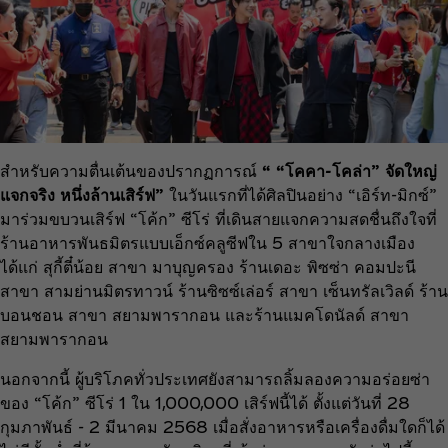
สำหรับความตื่นเต้นของปรากฏการณ์
“ “โคคา-โคล่า” จัดใหญ่
แจกจริง หนึ่งล้านเสิร์ฟ”
ในวันแรกที่ได้ศิลปินอย่าง “เอิร์ท-มิกซ์”
มาร่วมขบวนเสิร์ฟ “โค้ก” ซีโร่ ที่เดินสายแจกความสดชื่นถึงใจที่
ร้านอาหารพันธมิตรแบบเอ็กซ์คลูซีฟใน 5 สาขาใจกลางเมือง
ได้แก่ สุกี้ตี๋น้อย สาขา มาบุญครอง ร้านเดอะ พิซซ่า คอมปะนี
สาขา สามย่านมิตรทาวน์ ร้านซิซซ์เล่อร์ สาขา เซ็นทรัลเวิลด์ ร้าน
บอนชอน สาขา สยามพารากอน และร้านแมคโดนัลด์ สาขา
สยามพารากอน
นอกจากนี้ ผู้บริโภคทั่วประเทศยังสามารถลิ้มลองความอร่อยซ่า
ของ “โค้ก” ซีโร่ 1 ใน 1,000,000 เสิร์ฟนี้ได้ ตั้งแต่วันที่ 28
กุมภาพันธ์ - 2 มีนาคม 2568 เมื่อสั่งอาหารหรือเครื่องดื่มใดก็ได้