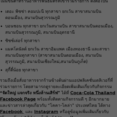
ไม่มีขั้นต่ำที่ร้านอาหารพันธมิตรที่เข้าร่วมรายการ ดังต่อไปนี้
เดอะ พิซซ่า คอมปะนี ทุกสาขา ยกเว้น สาขาสนามบิน
ดอนเมือง, สนามบินสุวรรณภูมิ
บอนชอน ทุกสาขา ยกเว้นสนามบิน สาขาสนามบินดอนเมือง,
สนามบินสุวรรณภูมิ, สนามบินอุดรธานี
ซิซซ์เล่อร์ ทุกสาขา
แมคโดนัลด์ ยกเว้น สาขาอิมแพค เมืองทองธานี และสาขา
สนามบินทุกสาขา (สาขาสนามบินดอนเมือง, สนามบิน
สุวรรณภูมิ, สนามบินเชียงใหม่,สนามบินภูเก็ต)
สุกี้ตี๋น้อย ทุกสาขา
รวมถึงเมื่อสั่งอาหารจากร้านข้างต้นผ่านแอปพลิเคชั่นเดลิเวอรี่ที่
ร่วมรายการ โดยสามารถดูรายละเอียดเพิ่มเติมเกี่ยวกับกิจกรรม
“จัดใหญ่ แจกจริง หนึ่งล้านเสิร์ฟ”
ได้ที่
Coca‑Cola Thailand
Facebook Page
พร้อมทั้งติดตามกิจกรรมดี ๆ อีกมากมาย
และข่าวสารล่าสุดเกี่ยวกับ “โคคา-โคล่า” ประเทศไทย ได้ทาง
Facebook
และ
Instagram
หรือดูข้อมูลเพิ่มเติมเกี่ยวกับ