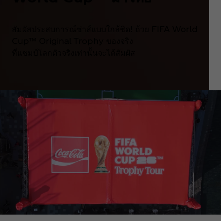
สัมผัสประสบการณ์ซ่าส์แบบใกล้ชิด! ถ้วย FIFA World
Cup™ Original Trophy ของจริง
ที่แชมป์โลกตัวจริงเท่านั้นจะได้สัมผัส