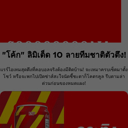
"โค้ก" ลิมิเต็ด 10 ลายทีมชาติตัวตึง!
แรร์ไอเทมสุดตึงที่คอบอลจริงต้องมีติดบ้าน! จะเหมาครบเซ็ตมาตั้ง
โชว์ หรือจะพกไปเปิดซ่าส์สะใจนัดชี้ชะตาก็โคตรคูล รีบตามล่า
ด่วนก่อนของหมดแผง!