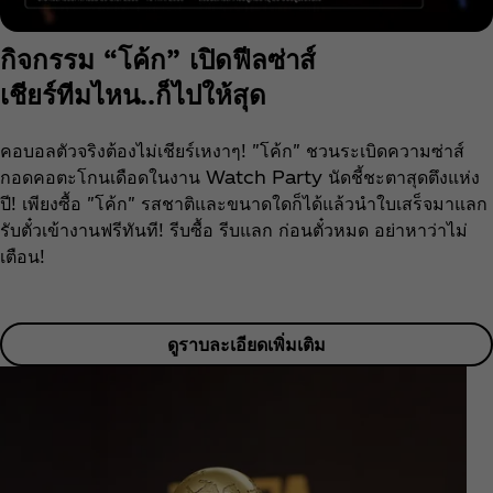
กิจกรรม “โค้ก” เปิดฟีลซ่าส์
เชียร์ทีมไหน..ก็ไปให้สุด
คอบอลตัวจริงต้องไม่เชียร์เหงาๆ! "โค้ก" ชวนระเบิดความซ่าส์
กอดคอตะโกนเดือดในงาน Watch Party นัดชี้ชะตาสุดตึงแห่ง
ปี! เพียงซื้อ "โค้ก" รสชาติและขนาดใดก็ได้แล้วนำใบเสร็จมาแลก
รับตั๋วเข้างานฟรีทันที! รีบซื้อ รีบแลก ก่อนตั๋วหมด อย่าหาว่าไม่
เตือน!
ดูราบละเอียดเพิ่มเติม