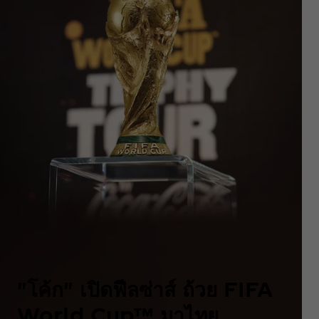
"โค้ก" เปิดฟีลซ่าส์ ถ้วย FIFA
World Cup™ มาไทย