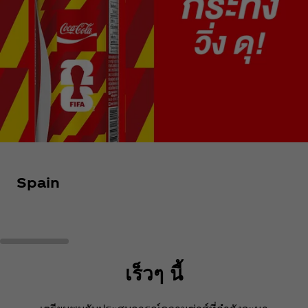
Spain
เร็วๆ นี้