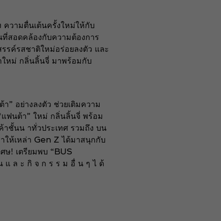
วามตื่นเต้นครั้งใหม่ให้กับ
นานที่สอดคล้องกับความต้องการ
สรรค์รสชาติใหม่อร่อยลงตัว และ
 กลิ่นลิ้นจี่ มาพร้อมกับ
นต้า” อย่างลงตัว ช่วยเติมความ
้า” ใหม่ กลิ่นลิ้นจี่ พร้อม
ค้าชั้นน าทั่วประเทศ รวมถึง บน
ซ่าให้เหล่า Gen Z ได้มาสนุกกับ
พิเศษ! เตรียมพบ “BUS
แ ล ะ กิ จ ก ร ร ม อื่ น ๆ ไ ด้