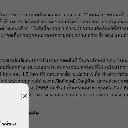
โคล่า ประจ าประเทศไทยและลาว กล่าวว่า ““แฟนต้า” พร้อมสร้าง ค
ลิ้นจี่ ที่จะมาช่วยเติมพลังความ ซ่าแบบไม่ซ ้า สะท้อนความสนุกส
างและกล้าท าในสิ่งที่อยากท า ด้วยนวัตกรรมผลิตภัณฑ์ที่สร้าง
าจัดเต็มชวนทุกคนมาลองความหอมหวาน อร่อยจึ้ง ของ แฟนต้าใหม่
่นหอมของลิ้นจี่และรสชาติหวานซ่าสดชื่นที่เป็นเอกลักษณ์ ของ “แฟ
ี่แตกต่าง และมองหาประสบการณ์แปลกใหม่ที่ไม่เหมือนใคร “แฟนต
ลิตร และ 1.5 ลิตร ที่ร้านสะดวกซื้อ ซูเปอร์มาร์เก็ต ห้างสรรพสิน
รียมสร้างปรากฏการณ์ด้วยงานเปิดตัวสุดยิ่งใหญ่ที่จะ ปลุกพลังความ
 26 สิงหาคม พ.ศ. 2568 ณ ชั้น 1 เซ็นทรัลคอร์ท เซ็นทรัลเวิลด์ 
 ไ ม่ ไ ด้ ติ ด ต า ม ร า ย ล ะ เ อีย ด ก า ร เ ข้า ร่ ว ม ง า น 
####
บไซต์ของ