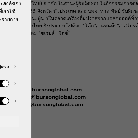
ประสงค์ของ
โคล่า (ประเทศไทย) จ ากัด ในฐานะผู้รับผิดชอบในกิจกรรมการตลา
น) รับผิดชอบ 63 จังหวัด ทั่วประเทศ และ บมจ. หาด ทิพย์ รับผิดช
ี่เราใช้
ว่า 75 ปี ในฐานะผู้น าในตลาดเครื่องดื่มปราศจากแอลกอฮอล์ทั
ีละรายการ
ล่า ในประเทศไทย ยังประกอบไปด้วย “โค้ก”, “แฟนต้า”, “สไปรท์”,
ื่มน ้าทิพย์”, และ “ชเวปส์" มิกซ์”
ู่เสมอ
heungnoi@bursonglobal.com
Singtongam@bursonglobal.com
sungthong@bursonglobal.com