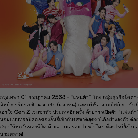
กรุงเทพฯ 01 กรกฎาคม 2568 - “แฟนต้า” โดย กลุ่มธุรกิจโคคา-
ทิพย์ คอร์ปอเรชั ่ น จ ากัด (มหาชน) และบริษัท หาดทิพย์ จ า
เอาใจ Gen Z เจนซ่าทั่ว ประเทศอีกครั้ง ด้วยการเปิดตัว “แฟนต้า” ก
หอมแบบทรอปิคอลของลิ้นจี่เข้ากับรสชาติสุดซ่าได้อย่างลงตัว ต
สนุกให้ทุกวันของชีวิต ด้วยความอร่อย ไม่ซ ้าใคร ที่อะไรก็ยั้ง
ห้ามพลาด!