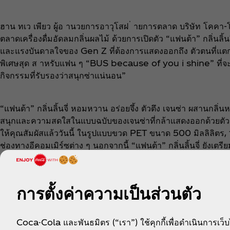
ฮาน ทเว เพียว ผู้อ านวยการอาวุโสฝ ่ ายการตลาด บริษัท โคคา-
ตลาดเครื่องดื่มอัดลมกลิ่นผลไม้ ด้วยการเปิดตัว “แฟนต้า” กลิ่น
และแรงบันดาลใจของ Gen Z ที่ต้องการแสดงออกถึง ตัวตนที่แตกต่
พิเศษสุด ส าหรับแฟน ๆ “BUS because of you i shine” ที่จะม
กิจกรรมที่รับรองว่าสนุกซ่าแน่นอน”
“แฟนต้า” กลิ่นลิ้นจี่ หอมหวาน อร่อยจึ้ง ตัวตึง เจนซ่า ผสานกลิ
สนุกและความสดใสในแบบฉบับของเจนซ่าที่กล้าแสดงออกด้วยตัวตนท
ให้คุณสัมผัสแล้ววันนี้ ในรูปแบบขวด PET ขนาด 500 มิลลิลิตร, 1 
ช่องทางอีคอมเมิร์ซต่าง ๆ นอกจากนี้ “แฟนต้า” กลิ่นลิ้นจี่ ยังเต
อะไรที่ใจอยากท า จัดเต็มกิจกรรม และสีสันความสนุกเพียบ วันที่
because of you i shine” พร้อม กิ จ ก ร ร ม ที่ช า ว บีอัส พ ล า ด
ที่
www.facebook.com/FantaThailand
การตั้งค่าความเป็นส่วนตัว
Coca-Cola และพันธมิตร (“เรา”) ใช้คุกกี้เพื่อดำเนินการเว็