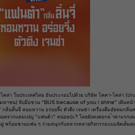
โคล่า ในประเทศไทย อันประกอบไปด้วย บริษัท โคคา-โคล่า (ประเ
กัด (มหาชน) จับมือชวน “BUS because of you i shine” เดินหน้า
ลิ่นลิ้นจี่ หอมหวาน อร่อยจึ้ง ตัวตึง เจนซ่า เครื่องดื่มอัดลมกลิ่
่อยอดจากแคมเปญ “แฟนต้า” หน่อยป่ะ? โดยยังคงตอกย ้าคาแรกเตอร
ไม่ อยู่ พร้อมชวนแฟน ๆ ร่วมสนุกกับหลากหลายกิจกรรมแบบจัดเต็มตล