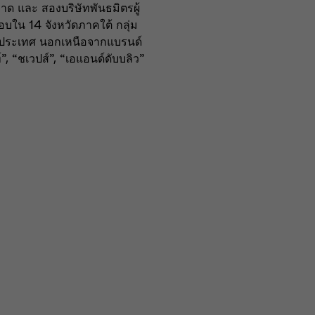
ด และ สองบริษัทพันธมิตรผู้
อบใน 14 จังหวัดภาคใต้ กลุ่ม
่วประเทศ นอกเหนือจากแบรนด์
 “ชเวปส์”, “เอแอนด์ดับบลิว”