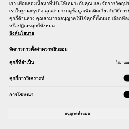
เรา เพื่อแสดงเนื้อหาที่ปรับให้เหมาะกับคุณ และจัดการวัตถุ
กลุ่มธุรกิจโคคา-โคล่า ในประเทศไทย ประกอบด้วย บริษัท โคคา-
ผลิตและจ าหน่าย บริษัท ไทยน ้าทิพย์ คอร์ปอเรชั่น จ ากัด (มหาช
เราในฐานะธุรกิจ คุณสามารถดูข้อมูลเพิ่มเติมเกี่ยวกับวิธีการท
ธุรกิจโคคา-โคล่า ในประเทศไทยด าเนินงานเคียงคู่สังคมไทยมาก
คุกกี้ด้านล่าง คุณสามารถอนุญาตให้ใช้คุกกี้ทั้งหมด เลือกท
โคคา-โคล่า แล้วผลิตภัณฑ์ในพอร์ตโฟลิโอของกลุ่มธุรกิจโคคา-โค
หรือปฏิเสธคุกกี้ทั้งหมด
รูทเบียร์ รวมถึงน ้าส้ม “มินิทเมด สแปลช”, “มินิทเมด พัลพิ”, “น ้าด
ลิงค์นโยบาย
จัดการการตั้งค่าความยินยอม
สอบถามข้อมูลเพิ่มเติมส าหรับสื่อมวลชน กรุณาติดต่อ
บริษัท โคคา-โคล่า (ประเทศไทย) จ ากัด
คุกกี้ที่จำเป็น
ใช้งานอย
ชนกภัทร ยศวัฒนานนท์ โทร. 061-403-6656
Burson
คุกกี้การวิเคราะห์
วลัยสมร ผึ้งน้อย (ตุ๊กตา) โทร. 081-615-0542 อีเมล
wb
จันทรัตน์ สิงห์โตงาม (ดาว) โทร. 062-694-2966 อีเมล
J
การโฆษณา
กัญญ์วรา สังข์ทอง (เน็ท) โทร. 063-916-5365 อีเมล
k
อนุญาตทั้งหมด