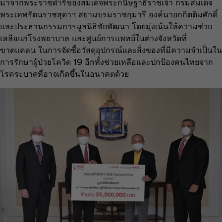
มาจากพระราชดำริของสมเด็จพระกนิษฐาธิราชเจ้า กรมสมเด็จ
พระเทพรัตนราชสุดาฯ สยามบรมราชกุมารี องค์นายกกิตติมศักดิ์
และประธานกรรมการมูลนิธิชัยพัฒนา โดยมุ่งเน้นให้ความช่วย
เหลือแก่โรงพยาบาล และศูนย์การแพทย์ในต่างจังหวัดที่
ขาดแคลน ในการจัดซื้อวัสดุอุปกรณ์และสิ่งของที่มีความจำเป็นใน
การรักษาผู้ป่วยโควิด 19 อีกทั้งช่วยเหลือและปกป้องคนไทยจาก
โรคระบาดที่อาจเกิดขึ้นในอนาคตด้วย