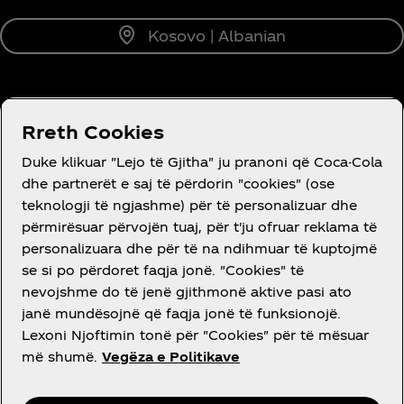
Kosovo | Albanian
RRETH NESH
Rreth Cookies
Duke klikuar "Lejo të Gjitha" ju pranoni që Coca-Cola
dhe partnerët e saj të përdorin "cookies" (ose
teknologji të ngjashme) për të personalizuar dhe
përmirësuar përvojën tuaj, për t'ju ofruar reklama të
DO NDIHMË?
personalizuara dhe për të na ndihmuar të kuptojmë
se si po përdoret faqja jonë. "Cookies" të
nevojshme do të jenë gjithmonë aktive pasi ato
janë mundësojnë që faqja jonë të funksionojë.
Lexoni Njoftimin tonë për "Cookies" për të mësuar
LIGJORE
më shumë.
Vegëza e Politikave