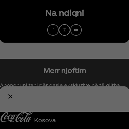
Na ndiqni
Merr njoftim
Abonohuni tani për qasje ekskluzive në të gjitha
gjërat Coca‑Cola!
Njofto më