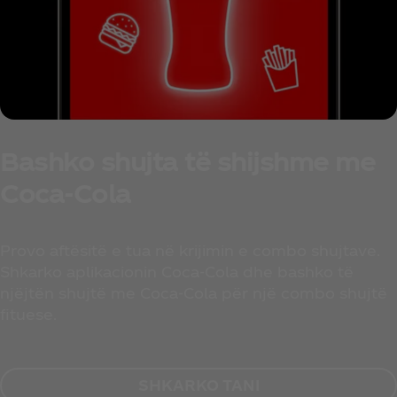
Bashko shujta të shijshme me
Coca‑Cola
Provo aftësitë e tua në krijimin e combo shujtave.
Shkarko aplikacionin Coca‑Cola dhe bashko të
njëjtën shujtë me Coca‑Cola për një combo shujtë
fituese.
SHKARKO TANI