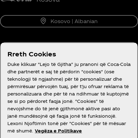
Kosovo | Albanian
RRETH NESH
Rreth Cookies
Duke klikuar "Lejo të Gjitha" ju pranoni që Coca-Cola
dhe partnerët e saj të përdorin "cookies" (ose
teknologji të ngjashme) për të personalizuar dhe
përmirësuar përvojën tuaj, për t'ju ofruar reklama të
DO NDIHMË?
personalizuara dhe për të na ndihmuar të kuptojmë
se si po përdoret faqja jonë. "Cookies" të
nevojshme do të jenë gjithmonë aktive pasi ato
janë mundësojnë që faqja jonë të funksionojë.
Lexoni Njoftimin tonë për "Cookies" për të mësuar
LIGJORE
më shumë.
Vegëza e Politikave