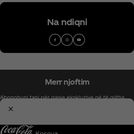
Na ndiqni
Youtube
Merr njoftim
Abonohuni tani për qasje ekskluzive në të gjitha
gjërat Coca‑Cola!
Njofto më