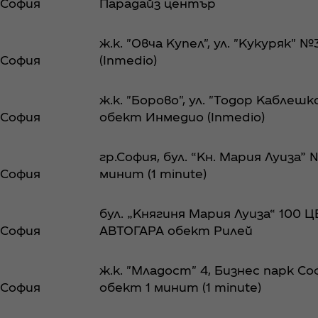
София
Парадайз център
ж.к. "Овча Купел", ул. "Кукуряк"
София
(Inmedio)
ж.к. "Борово", ул. "Тодор Каблеш
София
обект Инмедио (Inmedio)
гр.София, бул. “Кн. Мария Луиза”
София
минит (1 minute)
бул. „Княгиня Мария Луиза“ 100
София
АВТОГАРА обект Рилей
ж.к. "Младост" 4, Бизнес парк Соф
София
обект 1 минит (1 minute)