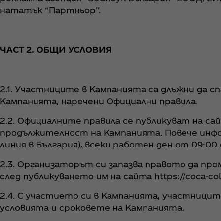
нататък “Партньор''.
ЧАСТ 2. ОБЩИ УСЛОВИЯ
2.1. Участниците в Кампанията са длъжни да с
Кампанията, наречени Официални правила.
2.2. Официалните правила се публикуват на сай
продължителност на Кампанията. Повече инфор
линия в България)
, всеки работен ден от 09:00 д
2.3. Организаторът си запазва правото да про
след публикуването им на сайта https://coca-col
2.4. С участието си в Кампанията, участницит
условията и сроковетe на Кампанията.