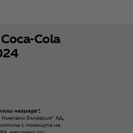
oca‑Cola
024
елиш награда“,
 Къмпани България” АД,
ротича с помощта на
84, наричано по-