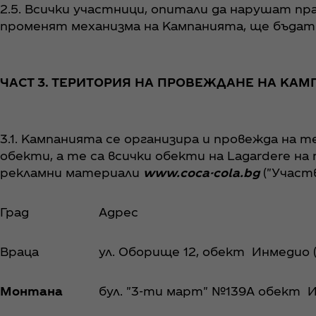
2.5. Всички участници, опитали да нарушат пр
променят механизма на Кампанията, ще бъдат
ЧАСТ 3. ТЕРИТОРИЯ НА ПРОВЕЖДАНЕ НА КА
3.1. Кампанията се организира и провежда на
обекти, а те са всички обекти на Lagardere 
рекламни материали
www.coca-cola.bg
("Учас
Град
Адрес
Враца
ул. Оборище 12, обект Инмедио (
Монтана
бул. "3-ти март" №139А обект И