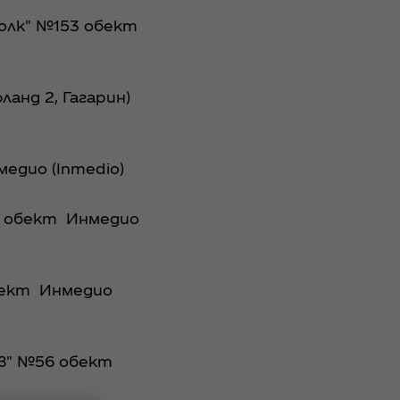
олк" №153 обект
ланд 2, Гагарин)
едио (Inmedio)
а) обект Инмедио
обект Инмедио
ев" №56 обект