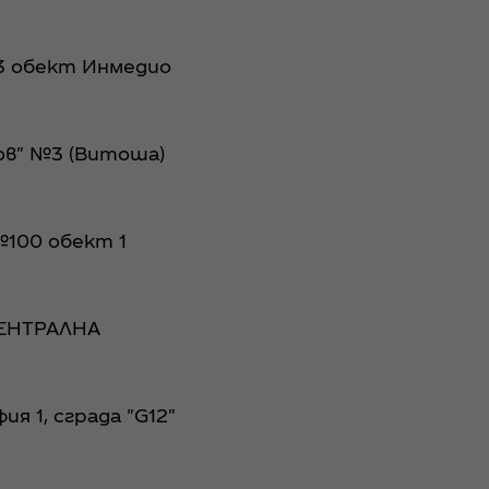
 №3 обект Инмедио
ков" №3 (Витоша)
 №100 обект 1
 ЦЕНТРАЛНА
ия 1, сграда "G12"