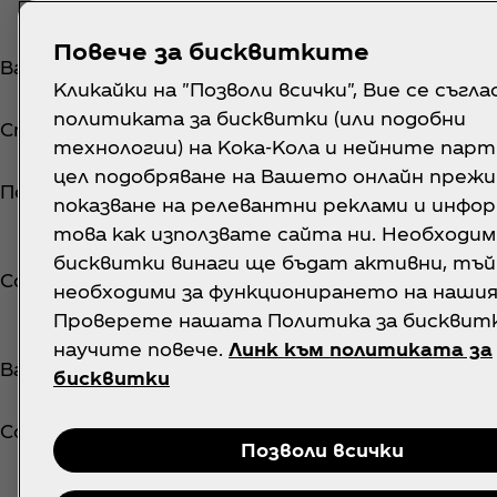
ул. "Христо Смирненски" №2 (Тр
Повече за бисквитките
Варна
Инмедио (Inmedio)
Кликайки на "Позволи всички", Вие се съгл
политиката за бисквитки (или подобни
Ст. Загора
ул. "Хан Аспарух" №30 обект Инм
технологии) на Кока-Кола и нейните парт
цел подобряване на Вашето онлайн прежи
Перник
ул. "6-ти май" №1 обект Инмедио
показване на релевантни реклами и инфор
това как използвате сайта ни. Необходи
ж.к. "Надежда", ул. "Хан Кубрат"
бисквитки винаги ще бъдат активни, тъй
София
Инмедио (Inmedio)
необходими за функционирането на нашия
Проверете нашата Политика за бисквитки
бул. "3-ти март" №77 (Владислав
научите повече.
Линк към политиката за
Варна
обект Инмедио (Inmedio)
бисквитки
София
бул. "Асен Йорданов" №7 обект 
Позволи всички
ж.к. "Меден Рудник", зона "Д", сгр