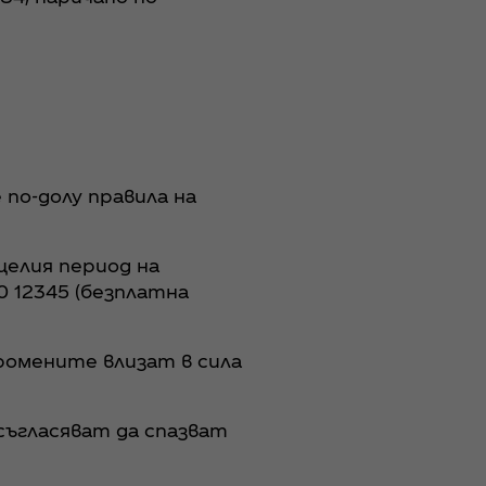
по-долу правила на
 целия период на
 12345 (безплатна
ромените влизат в сила
съгласяват да спазват