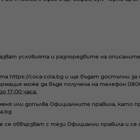
пазват условията и разпоредбите на описаните 
тa https://coca-cola.bg и ще бъдат достъпни за
мация може да бъде получена на телефон 0800
о 17:00 часа.
меня или допълва Официалните правила, като п
a.bg
е се обвързват с тези Официални правила и се 