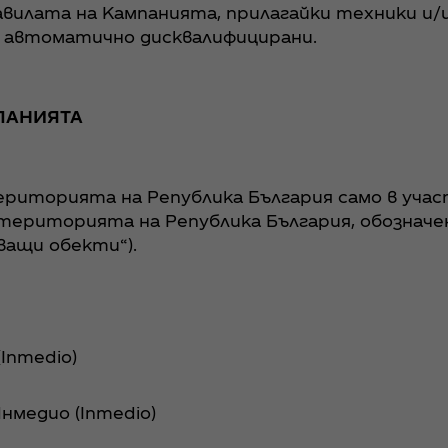
авилата на Кампанията, прилагайки техники и/
 автоматично дисквалифицирани.
МПАНИЯТА
 територията на Република България само в уч
на територията на Република България, обозна
тващи обекти“).
Inmedio)
нмедио (Inmedio)