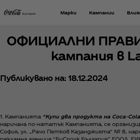
Марки
Кампании
Влия
ОФИЦИАЛНИ ПРАВИЛ
кампания в L
Публикувано на: 18.12.2024
1. Кампанията
“Купи два продукта на Coca‑Col
наричана по-нататък Кампанията, се организи
София, ул. „Рачо Петков Казанджията“ № 8, на
рекламна агенция “БиСпоук България” ЕООД, ЕИК: 