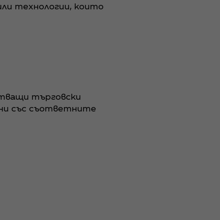
или технологии, които
астващи търговски
чени със съответните