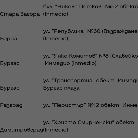
бул. "Никола Петков" №52 обек
Стара Загора
(Inmedio)
ул. "Република" №60 (Възраждан
Варна
(Inmedio)
ул. "Янко Комитов" №8 (Славейк
Бургас
Инмедио (Inmedio)
ул. "Транспортна" обект Инмеди
Бургас
Бургас плаза
Разград
ул. "Перистър" №12 обект Инмед
ул. "Христо Смирненски" обект
Димитровград
(Inmedio)