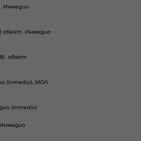
т Инмедио
е) обект Инмедио
ов) обект
о (Inmedio), МОЛ
ио (Inmedio)
 Инмедио