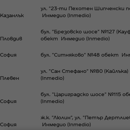
ул. "23-ти Пехотен Шипченски п
Казанлък
Инмедио (Inmedio)
бул. "Брезовско шосе" №127 (Кауф
Пловдив
обект Инмедио (Inmedio)
София
бул. "Ситняково" №48 обект Инм
ул. "Сан Стефано" №80 (Кайлък
Плевен
(Inmedio)
бул. "Цариградско шосе" №115 
София
(Inmedio)
ж.к. "Люлин", ул. "Петър Дертли
София
Инмедио (Inmedio)