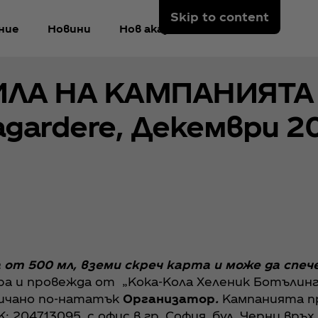
Skip to content
ние
Новини
Нов акаунт
А НА КАМПАНИЯТА C
agardere, Декември 2
a от 500 мл, вземи скреч карта и може да спеч
ра и провежда от „Кока-Кола Хеленик Ботълинг
ричанo по-нататък
Организатор
.
Кампанията п
204713095, с офис в гр. София, бул. Черни връх 