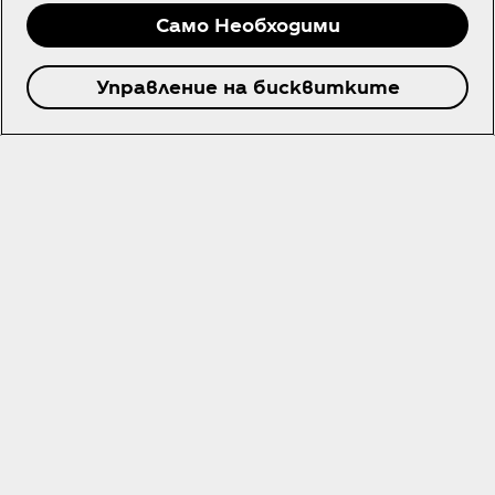
Само Необходими
Управление на бисквитките
Приложение на Coca‑Cola
- често задавани
въпроси